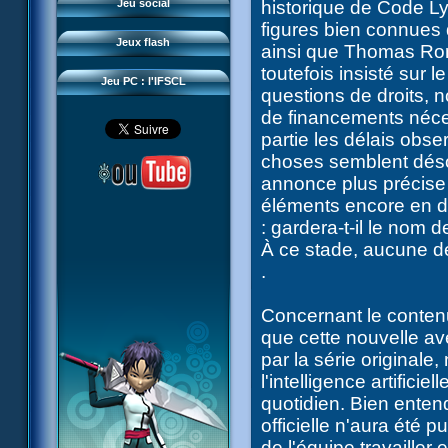
Questions fréquentes
Jeu social
historique de Code L
Sector 2 Escape
figures bien connues 
Téléchargements
Jeux flash
ainsi que Thomas Rom
Réseau IFSCL
toutefois insisté sur l
Jeu PC : l'IFSCL
questions de droits, 
de financements néce
partie les délais obse
choses semblent déso
annonce plus précise 
éléments encore en di
: gardera-t-il le nom
À ce stade, aucune dé
.
Concernant le conten
que cette nouvelle ave
par la série original
l'intelligence artifici
quotidien. Bien ente
officielle n'aura été
de l'équipe travailler