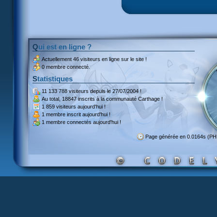
Qui est en ligne ?
Actuellement
46 visiteurs
en ligne sur le site !
0 membre connecté.
Statistiques
11 133 788 visiteurs
depuis le 27/07/2004 !
Au total,
18847 inscrits
à la communauté Carthage !
1 859 visiteurs
aujourd'hui !
1 membre inscrit
aujourd'hui !
1 membre
connectés aujourd'hui !
Page générée en 0.0164s (P