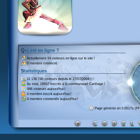
Qui est en ligne ?
Actuellement
34 visiteurs
en ligne sur le site !
0 membre connecté.
Statistiques
11 136 740 visiteurs
depuis le 27/07/2004 !
Au total,
18847 inscrits
à la communauté Carthage !
946 visiteurs
aujourd'hui !
0 membre inscrit
aujourd'hui !
0 membre
connectés aujourd'hui !
Page générée en 0.0517s (P