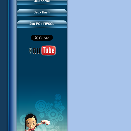
Questions fréquentes
Jeu social
Sector 2 Escape
Téléchargements
Jeux flash
Réseau IFSCL
Jeu PC : l'IFSCL