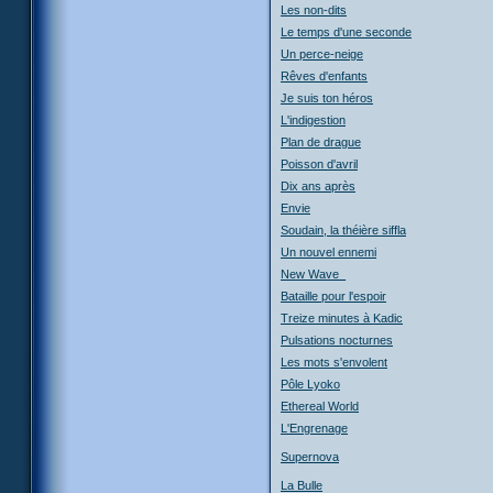
Les non-dits
Le temps d'une seconde
Un perce-neige
Rêves d'enfants
Je suis ton héros
L'indigestion
Plan de drague
Poisson d'avril
Dix ans après
Envie
Soudain, la théière siffla
Un nouvel ennemi
New Wave_
Bataille pour l'espoir
Treize minutes à Kadic
Pulsations nocturnes
Les mots s'envolent
Pôle Lyoko
Ethereal World
L'Engrenage
Supernova
La Bulle