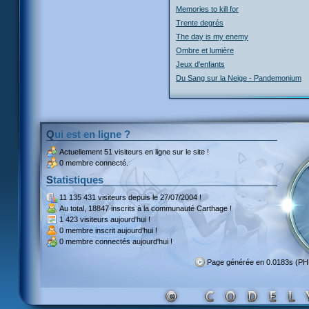
Memories to kill for
Trente degrés
The day is my enemy
Ombre et lumière
Jeux d'enfants
Du Sang sur la Neige - Pandemonium
Qui est en ligne ?
Actuellement
51 visiteurs
en ligne sur le site !
0 membre connecté.
Statistiques
11 135 431 visiteurs
depuis le 27/07/2004 !
Au total,
18847 inscrits
à la communauté Carthage !
1 423 visiteurs
aujourd'hui !
0 membre inscrit
aujourd'hui !
0 membre
connectés aujourd'hui !
Page générée en 0.0183s (P