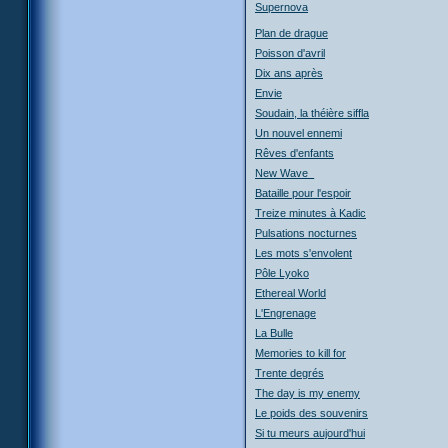
Supernova
Plan de drague
Poisson d'avril
Dix ans après
Envie
Soudain, la théière siffla
Un nouvel ennemi
Rêves d'enfants
New Wave_
Bataille pour l'espoir
Treize minutes à Kadic
Pulsations nocturnes
Les mots s'envolent
Pôle Lyoko
Ethereal World
L'Engrenage
La Bulle
Memories to kill for
Trente degrés
The day is my enemy
Le poids des souvenirs
Si tu meurs aujourd'hui