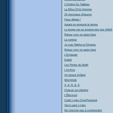
L'Ombre Du Tableau
Le Rêve D'Un Homme
24 morceaux d'heures
Faux départ !
Autant en emporte le temps
Le temps est un ennemi pire que XANA
Retour vers un autre futur
La rumeur
Je suis l'Alpha et l'Omega
Retour vers un autre futur
L'Echiquier
Exiled
Les Perles du Neith
L'Un'Icer
Un amour brûlant
Wormhole
X_A_N_&_A
Chacun sa chimère
L'Électrum
Code Lyoko OverPowered
Vivre sans Lyoko
Ne cherche pas à comprendre