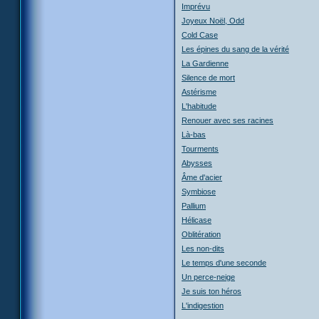
Imprévu
Joyeux Noël, Odd
Cold Case
Les épines du sang de la vérité
La Gardienne
Silence de mort
Astérisme
L'habitude
Renouer avec ses racines
Là-bas
Tourments
Abysses
Âme d'acier
Symbiose
Pallium
Hélicase
Oblitération
Les non-dits
Le temps d'une seconde
Un perce-neige
Je suis ton héros
L'indigestion