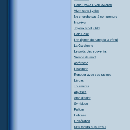
Code Lyoko OverPowered
Vivre sans Lyoko
Ne cherche pas à comprendre
Imprévu
Joyeux Noël, Odd
Cold Case
Les épines du sang de la vérité
La Gardienne
Le poids des souvenirs
Silence de mort
Astérisme
L'habitude
Renouer avec ses racines
Là-bas
Tourments
Abysses
Âme d'acier
Symbiose
Pallium
Hélicase
Oblitération
Si tu meurs aujourd'hui