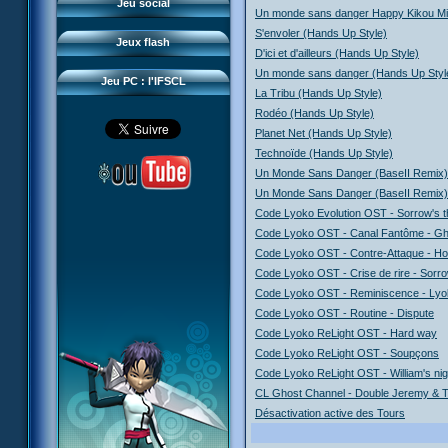
Questions fréquentes
Jeu social
Un monde sans danger Happy Kikou M
Sector 2 Escape
Téléchargements
S'envoler (Hands Up Style)
Jeux flash
D'ici et d'ailleurs (Hands Up Style)
Réseau IFSCL
Un monde sans danger (Hands Up Styl
Jeu PC : l'IFSCL
La Tribu (Hands Up Style)
Rodéo (Hands Up Style)
Planet Net (Hands Up Style)
Technoïde (Hands Up Style)
Un Monde Sans Danger (BaseII Remix)(
Un Monde Sans Danger (BaseII Remix)
Code Lyoko Evolution OST - Sorrow's 
Code Lyoko OST - Canal Fantôme - Gh
Code Lyoko OST - Contre-Attaque - Ho
Code Lyoko OST - Crise de rire - Sorro
Code Lyoko OST - Reminiscence - Lyo
Code Lyoko OST - Routine - Dispute
Code Lyoko ReLight OST - Hard way
Code Lyoko ReLight OST - Soupçons
Code Lyoko ReLight OST - William's ni
CL Ghost Channel - Double Jeremy & T
Désactivation active des Tours