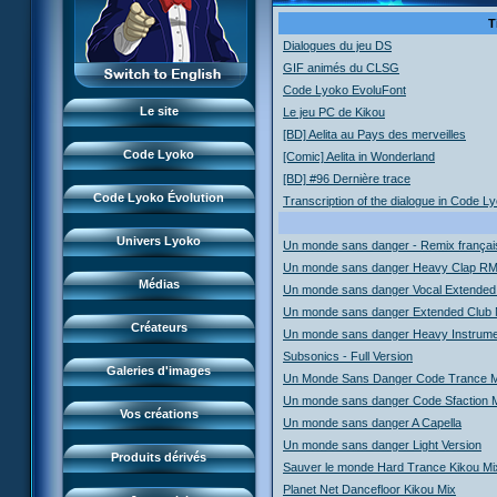
Monstres
XANA
L'équipe
T
Lieux
Dialogues du jeu DS
Monstres
LyokoRéseau
Garage Kids
Dossiers
GIF animés du CLSG
Lieux
Professionnels
Code Lyoko EvoluFont
Bande dessinée
Lyokostats
Musiques
Dossiers
Le site
Le jeu PC de Kikou
CL Chronicles
Historique CL
[BD] Aelita au Pays des merveilles
Vidéos
Lyokostats
Évènements CL
Code Lyoko
Jeu FR3
[Comic] Aelita in Wonderland
Renders & images HD
Histoire CLE
FanArts
[BD] #96 Dernière trace
Source d'inspiration
Course CL
DVD et vidéos
Conceptuels
Code Lyoko Évolution
Transcription of the dialogue in Code 
Présentation
FanFictions
Moonscoop
Interviews
Perdus ds Lyoko
CD et singles
Accueil
Revue de presse
Historique
FanProjets
Norimage
Univers Lyoko
Form Anti-XANA
Un monde sans danger - Remix français
Livres
Code Lyoko
Subdigitals US
Les personnages
Cosplays
Un monde sans danger Heavy Clap R
Créateurs CL
Frôlion Attack
Jeux vidéo
Évolution (Terre)
Médias
Un monde sans danger Vocal Extended
Les pouvoirs
Perles du net
Créateurs CLE
Mort des frelions
Jeux et jouets
Évolution (Virtuel)
Un monde sans danger Extended Club 
Guide du jeu
Magazine
Créateurs
Un monde sans danger Heavy Instrume
Monster Swarm
Jeu de cartes
Renders & images HD
Missions
LyokoMotion
Subsonics - Full Version
Course 2
Goodies
Galeries d'images
Présentation
Un Monde Sans Danger Code Trance M
Monstres
LyokoTube
Aelita's Battle
Divers
Un monde sans danger Code Sfaction 
News IFSCL
Cartes & galerie
Vos créations
Un monde sans danger A Capella
Odd's Battle
Catalogue
Le créateur
Communauté
Un monde sans danger Light Version
Code Lyoko's Galaxy
Produits dérivés
Sauver le monde Hard Trance Kikou Mi
Médias
3D Duo
Manta Bomber
Planet Net Dancefloor Kikou Mix