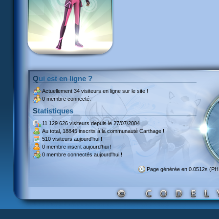
Qui est en ligne ?
Actuellement
34 visiteurs
en ligne sur le site !
0 membre connecté.
Statistiques
11 129 626 visiteurs
depuis le 27/07/2004 !
Au total,
18845 inscrits
à la communauté Carthage !
510 visiteurs
aujourd'hui !
0 membre inscrit
aujourd'hui !
0 membre
connectés aujourd'hui !
Page générée en 0.0512s (P