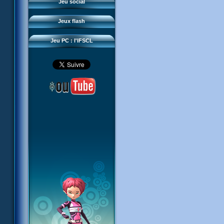
Questions fréquentes
Jeu social
Sector 2 Escape
Téléchargements
Jeux flash
Réseau IFSCL
Jeu PC : l'IFSCL