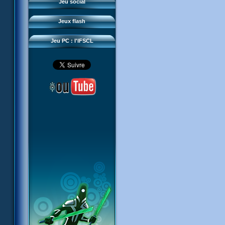
Questions fréquentes
Jeu social
Sector 2 Escape
Téléchargements
Jeux flash
Réseau IFSCL
Jeu PC : l'IFSCL