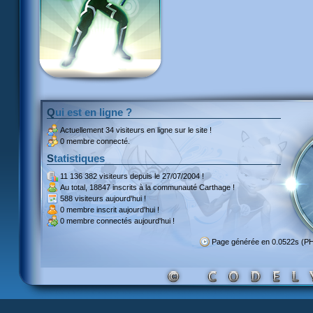
Qui est en ligne ?
Actuellement
34 visiteurs
en ligne sur le site !
0 membre connecté.
Statistiques
11 136 382 visiteurs
depuis le 27/07/2004 !
Au total,
18847 inscrits
à la communauté Carthage !
588 visiteurs
aujourd'hui !
0 membre inscrit
aujourd'hui !
0 membre
connectés aujourd'hui !
Page générée en 0.0522s (P