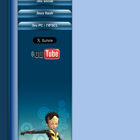
Questions fréquentes
Jeu social
Sector 2 Escape
Téléchargements
Jeux flash
Réseau IFSCL
Jeu PC : l'IFSCL