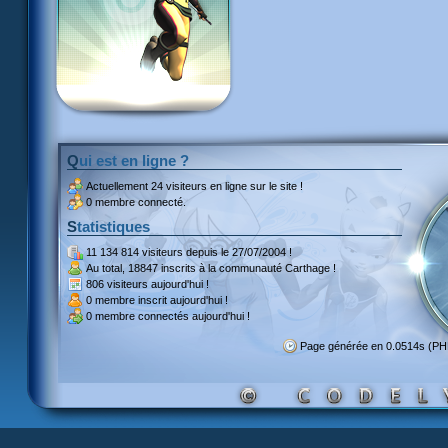
Qui est en ligne ?
Actuellement
24 visiteurs
en ligne sur le site !
0 membre connecté.
Statistiques
11 134 814 visiteurs
depuis le 27/07/2004 !
Au total,
18847 inscrits
à la communauté Carthage !
806 visiteurs
aujourd'hui !
0 membre inscrit
aujourd'hui !
0 membre
connectés aujourd'hui !
Page générée en 0.0514s (P