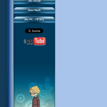
Questions fréquentes
Jeu social
Sector 2 Escape
Téléchargements
Jeux flash
Réseau IFSCL
Jeu PC : l'IFSCL