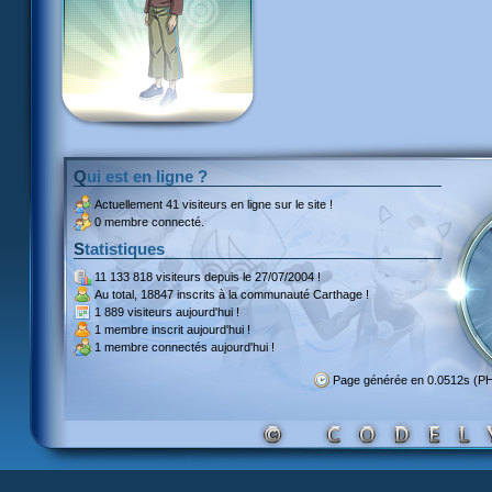
Qui est en ligne ?
Actuellement
41 visiteurs
en ligne sur le site !
0 membre connecté.
Statistiques
11 133 818 visiteurs
depuis le 27/07/2004 !
Au total,
18847 inscrits
à la communauté Carthage !
1 889 visiteurs
aujourd'hui !
1 membre inscrit
aujourd'hui !
1 membre
connectés aujourd'hui !
Page générée en 0.0512s (P