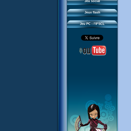
Questions fréquentes
Jeu social
Sector 2 Escape
Téléchargements
Jeux flash
Réseau IFSCL
Jeu PC : l'IFSCL