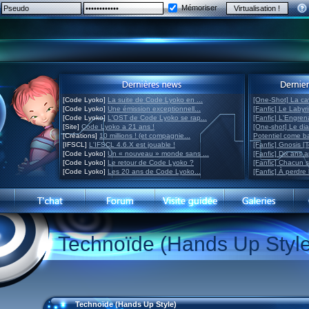
Mémoriser
[Code Lyoko]
La suite de Code Lyoko en ...
[One-Shot] La ca
[Code Lyoko]
Une émission exceptionnell...
[Fanfic] Le Labyr
[Code Lyoko]
L'OST de Code Lyoko se rap...
[Fanfic] L'Engre
[Site]
Code Lyoko a 21 ans !
[One-shot] Le di
[Créations]
10 millions ! (et compagnie...
Potentiel come 
[IFSCL]
L'IFSCL 4.6.X est jouable !
[Fanfic] Gnosis [
[Code Lyoko]
Un « nouveau » monde sans ...
[Fanfic] Dix ans 
[Code Lyoko]
Le retour de Code Lyoko ?
[Fanfic] Chacun 
[Code Lyoko]
Les 20 ans de Code Lyoko...
[Fanfic] À perdre 
Technoïde (Hands Up Style
Technoïde (Hands Up Style)