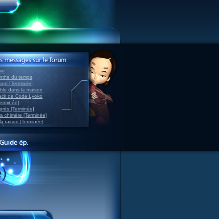
ve
inthe du temps
nage [Terminée]
able dans la maison
back de Code Lyoko
Terminée]
après [Terminée]
sa chimère [Terminée]
la raison [Terminée]
)