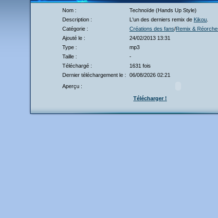
Nom :
Technoïde (Hands Up Style)
Description :
L'un des derniers remix de
Kikou
.
Catégorie :
Créations des fans
/
Remix & Réorches
Ajouté le :
24/02/2013 13:31
Type :
mp3
Taille :
-
Téléchargé :
1631 fois
Dernier téléchargement le :
06/08/2026 02:21
Aperçu :
Télécharger !