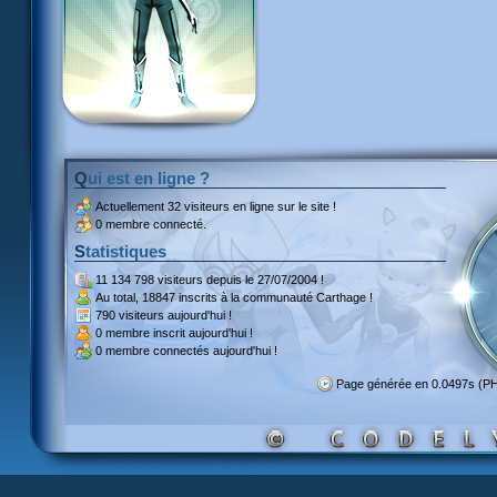
Qui est en ligne ?
Actuellement
32 visiteurs
en ligne sur le site !
0 membre connecté.
Statistiques
11 134 798 visiteurs
depuis le 27/07/2004 !
Au total,
18847 inscrits
à la communauté Carthage !
790 visiteurs
aujourd'hui !
0 membre inscrit
aujourd'hui !
0 membre
connectés aujourd'hui !
Page générée en 0.0497s (P