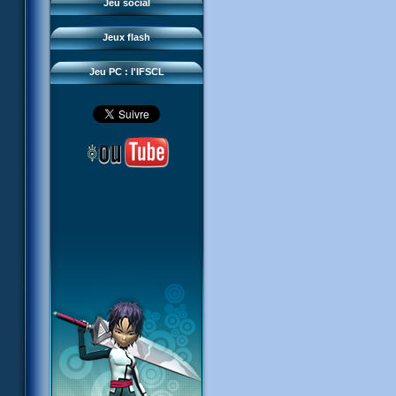
Questions fréquentes
Jeu social
Sector 2 Escape
Téléchargements
Jeux flash
Réseau IFSCL
Jeu PC : l'IFSCL