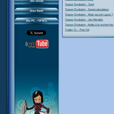
Questions fréquentes
Jeu social
Sector 2 Escape
Teaser Evolution - Yumi
Téléchargements
Teaser Evolution - Supercalculateur
Jeux flash
Réseau IFSCL
Teaser Evolution - Mais qui est Laura ?
Teaser Evolution - Jim Moralès
Jeu PC : l'IFSCL
Teaser Evolution - Aelita à la recherch
Trailer CL - Post S4