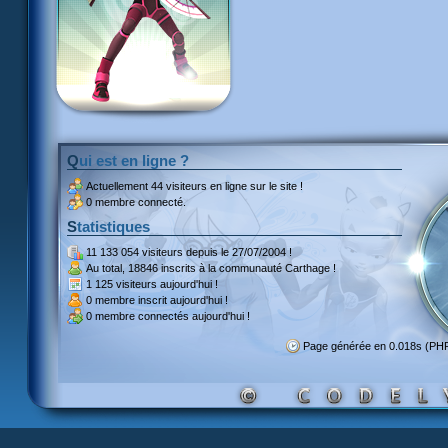
Qui est en ligne ?
Actuellement
44 visiteurs
en ligne sur le site !
0 membre connecté.
Statistiques
11 133 054 visiteurs
depuis le 27/07/2004 !
Au total,
18846 inscrits
à la communauté Carthage !
1 125 visiteurs
aujourd'hui !
0 membre inscrit
aujourd'hui !
0 membre
connectés aujourd'hui !
Page générée en 0.018s (PH