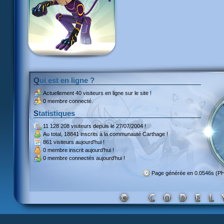
Qui est en ligne ?
Actuellement
40 visiteurs
en ligne sur le site !
0 membre connecté.
Statistiques
11 128 208 visiteurs
depuis le 27/07/2004 !
Au total,
18841 inscrits
à la communauté Carthage !
861 visiteurs
aujourd'hui !
0 membre inscrit
aujourd'hui !
0 membre
connectés aujourd'hui !
Page générée en 0.0546s (P