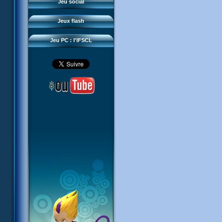
Questions fréquentes
Jeu social
Sector 2 Escape
Téléchargements
Jeux flash
Réseau IFSCL
Jeu PC : l'IFSCL