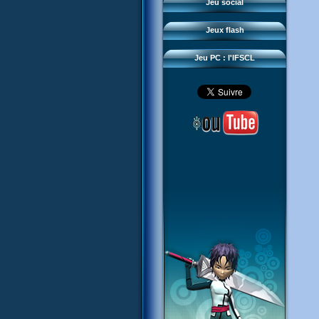
Questions fréquentes
Jeu social
Sector 2 Escape
Téléchargements
Jeux flash
Réseau IFSCL
Jeu PC : l'IFSCL