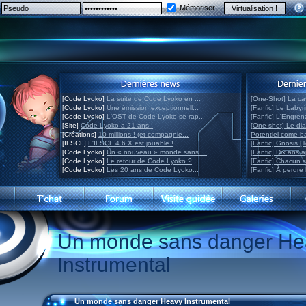
Mémoriser
[Code Lyoko]
La suite de Code Lyoko en ...
[One-Shot] La ca
[Code Lyoko]
Une émission exceptionnell...
[Fanfic] Le Labyr
[Code Lyoko]
L'OST de Code Lyoko se rap...
[Fanfic] L'Engre
[Site]
Code Lyoko a 21 ans !
[One-shot] Le di
[Créations]
10 millions ! (et compagnie...
Potentiel come 
[IFSCL]
L'IFSCL 4.6.X est jouable !
[Fanfic] Gnosis [
[Code Lyoko]
Un « nouveau » monde sans ...
[Fanfic] Dix ans 
[Code Lyoko]
Le retour de Code Lyoko ?
[Fanfic] Chacun 
[Code Lyoko]
Les 20 ans de Code Lyoko...
[Fanfic] À perdre 
Un monde sans danger He
Instrumental
Un monde sans danger Heavy Instrumental