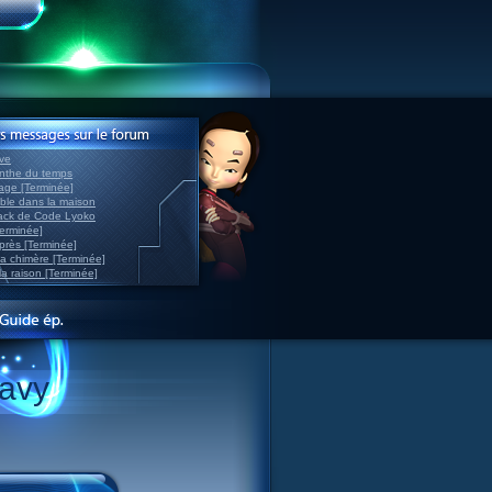
ve
inthe du temps
nage [Terminée]
able dans la maison
back de Code Lyoko
Terminée]
après [Terminée]
sa chimère [Terminée]
la raison [Terminée]
avy