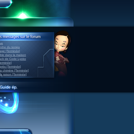
ve
inthe du temps
nage [Terminée]
able dans la maison
back de Code Lyoko
Terminée]
après [Terminée]
sa chimère [Terminée]
la raison [Terminée]