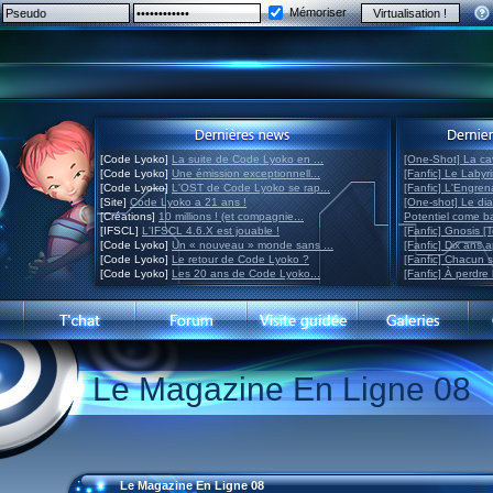
Mémoriser
[Code Lyoko]
La suite de Code Lyoko en ...
[One-Shot] La ca
[Code Lyoko]
Une émission exceptionnell...
[Fanfic] Le Labyr
[Code Lyoko]
L'OST de Code Lyoko se rap...
[Fanfic] L'Engre
[Site]
Code Lyoko a 21 ans !
[One-shot] Le di
[Créations]
10 millions ! (et compagnie...
Potentiel come 
[IFSCL]
L'IFSCL 4.6.X est jouable !
[Fanfic] Gnosis [
[Code Lyoko]
Un « nouveau » monde sans ...
[Fanfic] Dix ans 
[Code Lyoko]
Le retour de Code Lyoko ?
[Fanfic] Chacun 
[Code Lyoko]
Les 20 ans de Code Lyoko...
[Fanfic] À perdre 
Le Magazine En Ligne 08
Le Magazine En Ligne 08