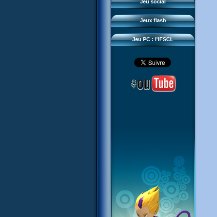
Questions fréquentes
Jeu social
Sector 2 Escape
Téléchargements
Jeux flash
Réseau IFSCL
Jeu PC : l'IFSCL