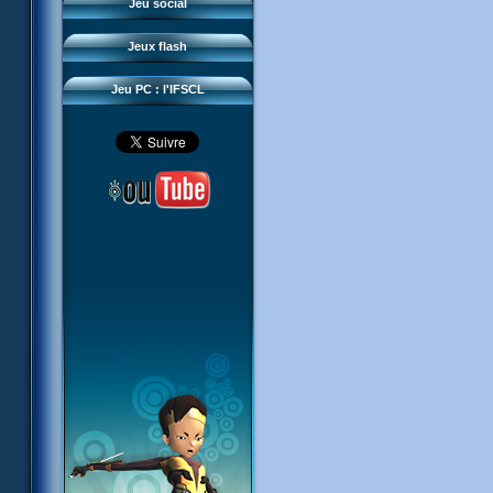
Questions fréquentes
Jeu social
Sector 2 Escape
Téléchargements
Jeux flash
Réseau IFSCL
Jeu PC : l'IFSCL