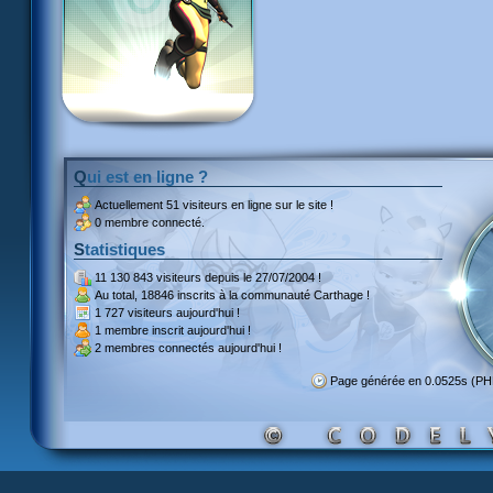
Qui est en ligne ?
Actuellement
51 visiteurs
en ligne sur le site !
0 membre connecté.
Statistiques
11 130 843 visiteurs
depuis le 27/07/2004 !
Au total,
18846 inscrits
à la communauté Carthage !
1 727 visiteurs
aujourd'hui !
1 membre inscrit
aujourd'hui !
2 membres
connectés aujourd'hui !
Page générée en 0.0525s (P