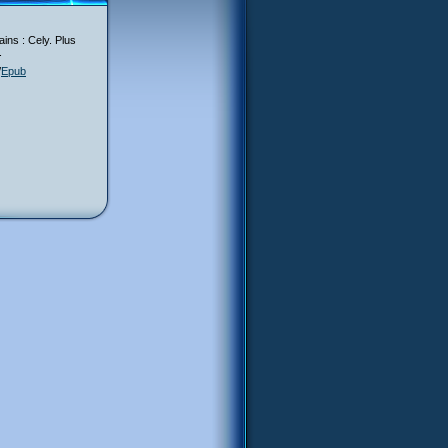
ins : Cely. Plus
.
/
Epub