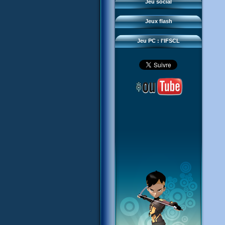
Questions fréquentes
Jeu social
Sector 2 Escape
Téléchargements
Jeux flash
Réseau IFSCL
Jeu PC : l'IFSCL