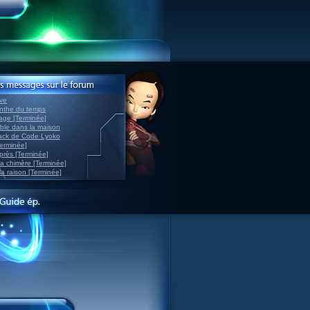
ve
inthe du temps
nage [Terminée]
able dans la maison
back de Code Lyoko
Terminée]
après [Terminée]
sa chimère [Terminée]
la raison [Terminée]