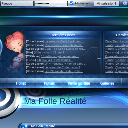
Mémoriser
[Code Lyoko]
La suite de Code Lyoko en ...
[One-Shot] La ca
[Code Lyoko]
Une émission exceptionnell...
[Fanfic] Le Labyr
[Code Lyoko]
L'OST de Code Lyoko se rap...
[Fanfic] L'Engre
[Site]
Code Lyoko a 21 ans !
[One-shot] Le di
[Créations]
10 millions ! (et compagnie...
Potentiel come 
[IFSCL]
L'IFSCL 4.6.X est jouable !
[Fanfic] Gnosis [
[Code Lyoko]
Un « nouveau » monde sans ...
[Fanfic] Dix ans 
[Code Lyoko]
Le retour de Code Lyoko ?
[Fanfic] Chacun 
[Code Lyoko]
Les 20 ans de Code Lyoko...
[Fanfic] À perdre 
Ma Folle Réalité
Ma Folle Réalité