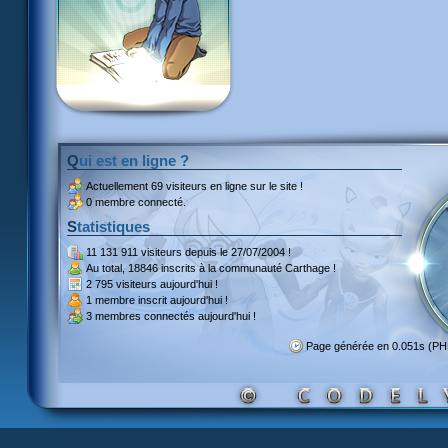
Qui est en ligne ?
Actuellement
69 visiteurs
en ligne sur le site !
0 membre connecté.
Statistiques
11 131 911 visiteurs
depuis le 27/07/2004 !
Au total,
18846 inscrits
à la communauté Carthage !
2 795 visiteurs
aujourd'hui !
1 membre inscrit
aujourd'hui !
3 membres
connectés aujourd'hui !
Page générée en 0.051s (PH