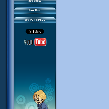
Questions fréquentes
Jeu social
Sector 2 Escape
Téléchargements
Jeux flash
Réseau IFSCL
Jeu PC : l'IFSCL