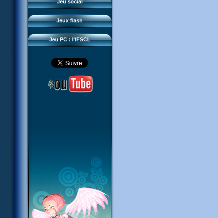
Questions fréquentes
Jeu social
Sector 2 Escape
Téléchargements
Jeux flash
Réseau IFSCL
Jeu PC : l'IFSCL