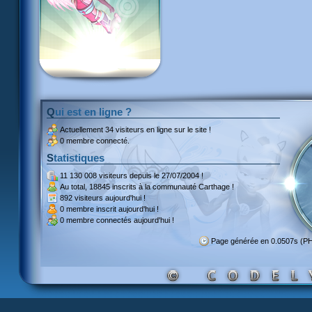
Qui est en ligne ?
Actuellement
34 visiteurs
en ligne sur le site !
0 membre connecté.
Statistiques
11 130 008 visiteurs
depuis le 27/07/2004 !
Au total,
18845 inscrits
à la communauté Carthage !
892 visiteurs
aujourd'hui !
0 membre inscrit
aujourd'hui !
0 membre
connectés aujourd'hui !
Page générée en 0.0507s (P