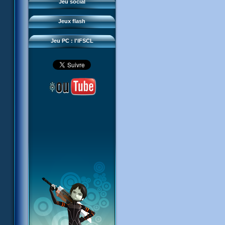
Questions fréquentes
Jeu social
Sector 2 Escape
Téléchargements
Jeux flash
Réseau IFSCL
Jeu PC : l'IFSCL