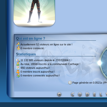
Qui est en ligne ?
Actuellement
52 visiteurs
en ligne sur le site !
0 membre connecté.
Statistiques
11 132 885 visiteurs
depuis le 27/07/2004 !
Au total,
18846 inscrits
à la communauté Carthage !
956 visiteurs
aujourd'hui !
0 membre inscrit
aujourd'hui !
0 membre
connectés aujourd'hui !
Page générée en 0.0521s (P