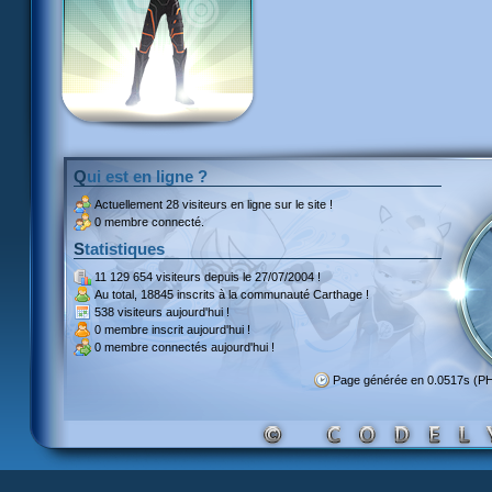
Qui est en ligne ?
Actuellement
28 visiteurs
en ligne sur le site !
0 membre connecté.
Statistiques
11 129 654 visiteurs
depuis le 27/07/2004 !
Au total,
18845 inscrits
à la communauté Carthage !
538 visiteurs
aujourd'hui !
0 membre inscrit
aujourd'hui !
0 membre
connectés aujourd'hui !
Page générée en 0.0517s (P