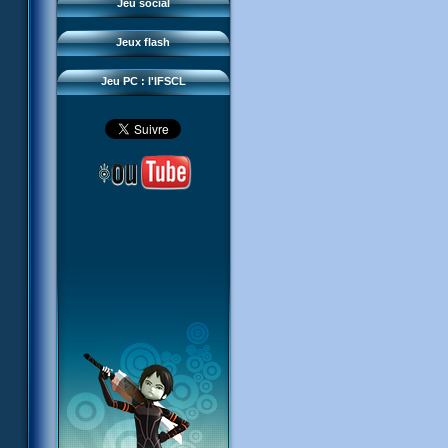
Questions fréquentes
Jeu social
Sector 2 Escape
Téléchargements
Jeux flash
Réseau IFSCL
Jeu PC : l'IFSCL