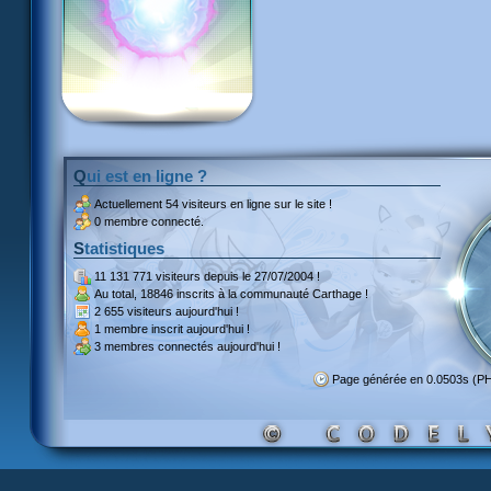
Qui est en ligne ?
Actuellement
54 visiteurs
en ligne sur le site !
0 membre connecté.
Statistiques
11 131 771 visiteurs
depuis le 27/07/2004 !
Au total,
18846 inscrits
à la communauté Carthage !
2 655 visiteurs
aujourd'hui !
1 membre inscrit
aujourd'hui !
3 membres
connectés aujourd'hui !
Page générée en 0.0503s (P