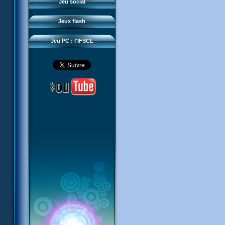
Questions fréquentes
Jeu social
Sector 2 Escape
Téléchargements
Jeux flash
Réseau IFSCL
Jeu PC : l'IFSCL