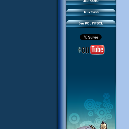
Questions fréquentes
Jeu social
Sector 2 Escape
Téléchargements
Jeux flash
Réseau IFSCL
Jeu PC : l'IFSCL