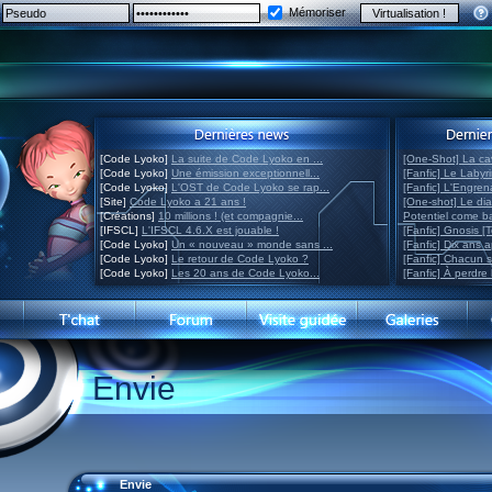
Mémoriser
[Code Lyoko]
La suite de Code Lyoko en ...
[One-Shot] La ca
[Code Lyoko]
Une émission exceptionnell...
[Fanfic] Le Labyr
[Code Lyoko]
L'OST de Code Lyoko se rap...
[Fanfic] L'Engre
[Site]
Code Lyoko a 21 ans !
[One-shot] Le di
[Créations]
10 millions ! (et compagnie...
Potentiel come 
[IFSCL]
L'IFSCL 4.6.X est jouable !
[Fanfic] Gnosis [
[Code Lyoko]
Un « nouveau » monde sans ...
[Fanfic] Dix ans 
[Code Lyoko]
Le retour de Code Lyoko ?
[Fanfic] Chacun 
[Code Lyoko]
Les 20 ans de Code Lyoko...
[Fanfic] À perdre 
Envie
Envie