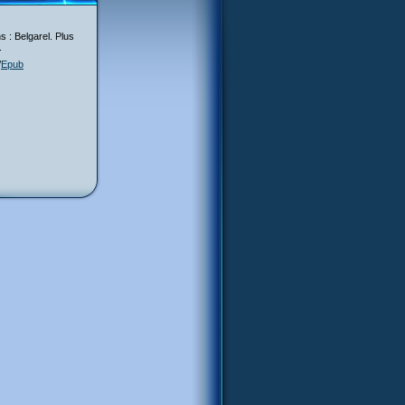
s : Belgarel. Plus
.
/
Epub