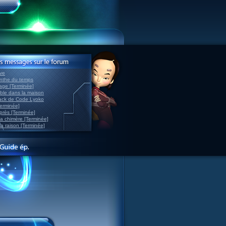
ve
inthe du temps
nage [Terminée]
able dans la maison
back de Code Lyoko
Terminée]
après [Terminée]
sa chimère [Terminée]
la raison [Terminée]