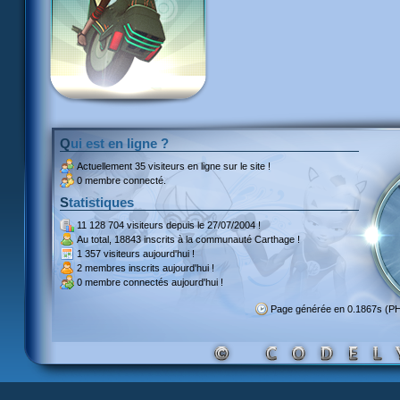
Qui est en ligne ?
Actuellement
35 visiteurs
en ligne sur le site !
0 membre connecté.
Statistiques
11 128 704 visiteurs
depuis le 27/07/2004 !
Au total,
18843 inscrits
à la communauté Carthage !
1 357 visiteurs
aujourd'hui !
2 membres inscrits
aujourd'hui !
0 membre
connectés aujourd'hui !
Page générée en 0.1867s (P