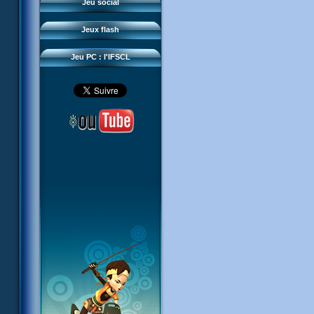
Questions fréquentes
Jeu social
Sector 2 Escape
Téléchargements
Jeux flash
Réseau IFSCL
Jeu PC : l'IFSCL