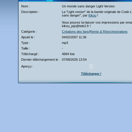
Nom :
Un monde sans danger Light Version
Description :
La "Light vesion" de la bande-originale de Code
sans danger", par
Kikou
!
Vous pouvez lui laisser vos impressions par emai
kikou_jojo@tele2.fr !
Catégorie :
Créations des fans
/
Remix & Réorchestrations
Ajouté le :
04/02/2007 11:36
Type :
mp3
Taille :
-
Téléchargé :
4684 fois
Dernier téléchargement le :
07/08/2026 13:54
Aperçu :
Télécharger !