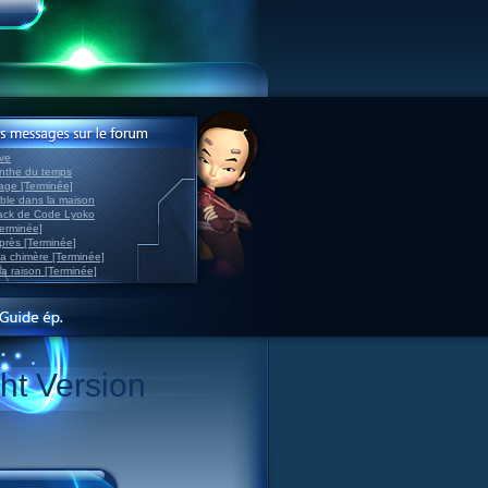
ve
inthe du temps
nage [Terminée]
able dans la maison
back de Code Lyoko
Terminée]
après [Terminée]
sa chimère [Terminée]
la raison [Terminée]
ht Version