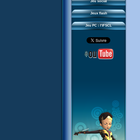
Questions fréquentes
Jeu social
Sector 2 Escape
Téléchargements
Jeux flash
Réseau IFSCL
Jeu PC : l'IFSCL