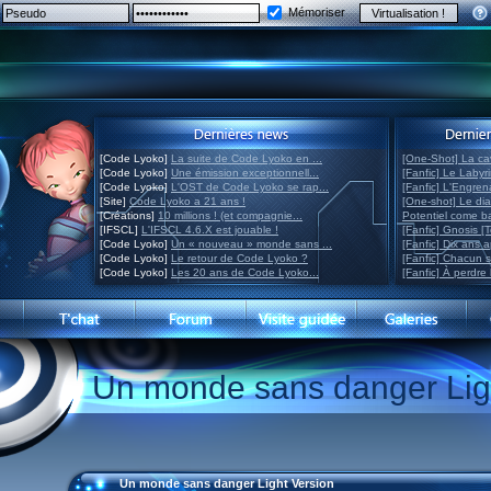
Mémoriser
[Code Lyoko]
La suite de Code Lyoko en ...
[One-Shot] La ca
[Code Lyoko]
Une émission exceptionnell...
[Fanfic] Le Labyr
[Code Lyoko]
L'OST de Code Lyoko se rap...
[Fanfic] L'Engre
[Site]
Code Lyoko a 21 ans !
[One-shot] Le di
[Créations]
10 millions ! (et compagnie...
Potentiel come 
[IFSCL]
L'IFSCL 4.6.X est jouable !
[Fanfic] Gnosis [
[Code Lyoko]
Un « nouveau » monde sans ...
[Fanfic] Dix ans 
[Code Lyoko]
Le retour de Code Lyoko ?
[Fanfic] Chacun 
[Code Lyoko]
Les 20 ans de Code Lyoko...
[Fanfic] À perdre 
Un monde sans danger Lig
Un monde sans danger Light Version