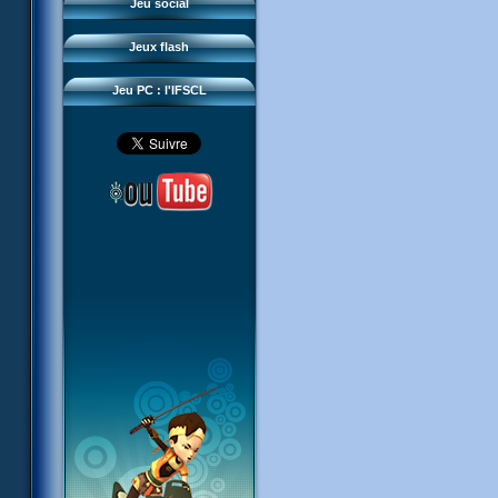
Questions fréquentes
Jeu social
Sector 2 Escape
Téléchargements
Jeux flash
Réseau IFSCL
Jeu PC : l'IFSCL