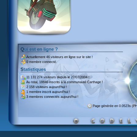
Qui est en ligne ?
Actuellement
46 visiteurs
en ligne sur le site !
0 membre connecté.
Statistiques
11 131 274 visiteurs
depuis le 27/07/2004 !
Au total,
18846 inscrits
à la communauté Carthage !
2 158 visiteurs
aujourd'hui !
1 membre inscrit
aujourd'hui !
3 membres
connectés aujourd'hui !
Page générée en 0.0523s (P