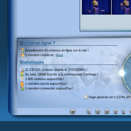
Qui est en ligne ?
Actuellement
43 visiteurs
en ligne sur le site !
1 membre connecté :
Avox
Statistiques
11 130 521 visiteurs
depuis le 27/07/2004 !
Au total,
18846 inscrits
à la communauté Carthage !
1 405 visiteurs
aujourd'hui !
1 membre inscrit
aujourd'hui !
1 membre
connectés aujourd'hui !
Page générée en 0.1274s (P