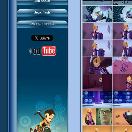
Questions fréquentes
Jeu social
Sector 2 Escape
Téléchargements
Jeux flash
Réseau IFSCL
Jeu PC : l'IFSCL