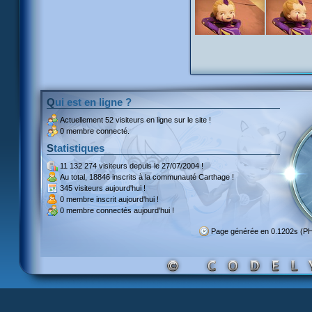
Qui est en ligne ?
Actuellement
52 visiteurs
en ligne sur le site !
0 membre connecté.
Statistiques
11 132 274 visiteurs
depuis le 27/07/2004 !
Au total,
18846 inscrits
à la communauté Carthage !
345 visiteurs
aujourd'hui !
0 membre inscrit
aujourd'hui !
0 membre
connectés aujourd'hui !
Page générée en 0.1202s (P