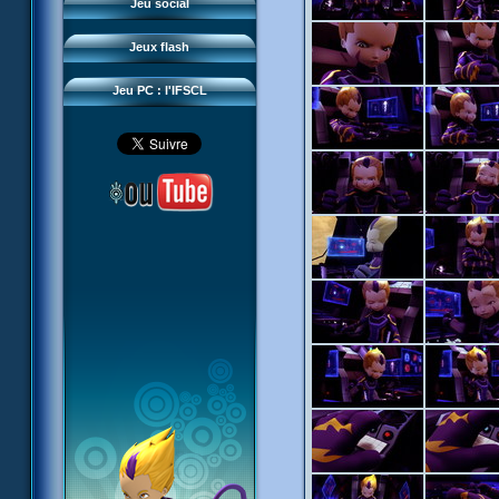
Questions fréquentes
Jeu social
Sector 2 Escape
Téléchargements
Jeux flash
Réseau IFSCL
Jeu PC : l'IFSCL