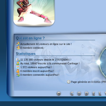
Qui est en ligne ?
Actuellement
44 visiteurs
en ligne sur le site !
0 membre connecté.
Statistiques
11 135 380 visiteurs
depuis le 27/07/2004 !
Au total,
18847 inscrits
à la communauté Carthage !
1 372 visiteurs
aujourd'hui !
0 membre inscrit
aujourd'hui !
0 membre
connectés aujourd'hui !
Page générée en 0.0181s (P