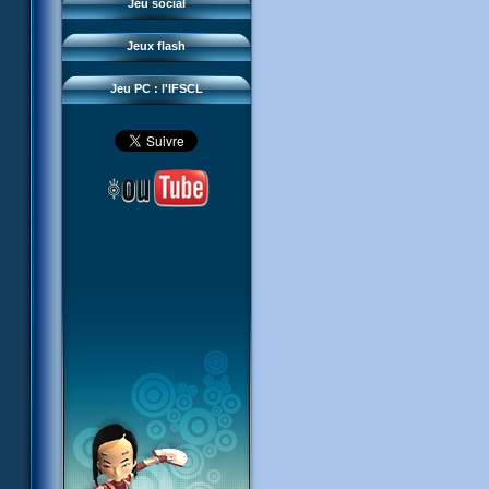
Questions fréquentes
Jeu social
Sector 2 Escape
Téléchargements
Jeux flash
Réseau IFSCL
Jeu PC : l'IFSCL