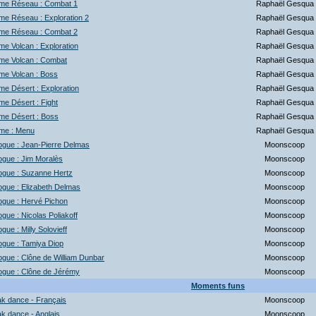
me Réseau : Combat 1
Raphaël Gesqua
e Réseau : Exploration 2
Raphaël Gesqua
me Réseau : Combat 2
Raphaël Gesqua
e Volcan : Exploration
Raphaël Gesqua
me Volcan : Combat
Raphaël Gesqua
me Volcan : Boss
Raphaël Gesqua
e Désert : Exploration
Raphaël Gesqua
e Désert : Fight
Raphaël Gesqua
me Désert : Boss
Raphaël Gesqua
me : Menu
Raphaël Gesqua
ogue : Jean-Pierre Delmas
Moonscoop
ogue : Jim Moralès
Moonscoop
ogue : Suzanne Hertz
Moonscoop
ogue : Elizabeth Delmas
Moonscoop
ogue : Hervé Pichon
Moonscoop
ogue : Nicolas Poliakoff
Moonscoop
ogue : Milly Solovieff
Moonscoop
ogue : Tamiya Diop
Moonscoop
ogue : Clône de William Dunbar
Moonscoop
ogue : Clône de Jérémy
Moonscoop
Moments funs
k dance - Français
Moonscoop
k dance - Anglais
Moonscoop