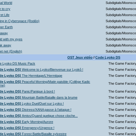
ual World
Subdigitals/Moonsc
 to cry
Subdigitals/Moonsc
et Life
Subdigitals/Moonsc
ing in Cyberspace (Rodéo)
Subdigitals/Moonsc
er Earth
Subdigitals/Moonsc
 away
Subdigitals/Moonsc
ld with my eyes
Subdigitals/Moonsc
ak away
Subdigitals/Moonsc
et net (English)
Subdigitals/Moonsc
OST Jeux vidéo
/
Code Lyoko DS
e Lyoko DS Music Pack
The Game Factor
de Lyoko DS]
Welcome to Lyoko/Bienvenue sur Lyokô !
The Game Factor
de Lyoko DS]
The Hermitage/L'Hermitage
The Game Factor
de Lyoko DS]
Peaceful Morning/Matin paisible (Collège Kadic
The Game Factor
me)
de Lyoko DS]
Panic/Panique à bord !
The Game Factor
de Lyoko DS]
Mountain Battle/Bataille dans la brume
The Game Factor
de Lyoko DS]
Lyoko Duel/Duel sur Lyoko !
The Game Factor
de Lyoko DS]
Distress/XANA passe à l'attaque !
The Game Factor
de Lyoko DS]
Amiss/Quand quelque chose cloche...
The Game Factor
de Lyoko DS]
Early Morning/Aurore
The Game Factor
de Lyoko DS]
Emergency/Urgence !
The Game Factor
de Lyoko DS]
Forest Battle/Bataille sylvestre
The Game Factor