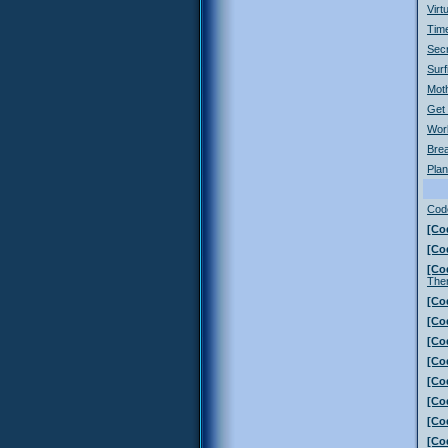
Virt
Time
Secr
Surf
Moth
Get
Wor
Bre
Plan
Cod
[Co
[Co
[Co
The
[Co
[Co
[Co
[Co
[Co
[Co
[Co
[Co