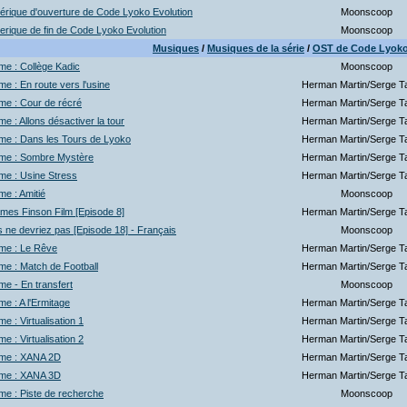
rique d'ouverture de Code Lyoko Evolution
Moonscoop
rique de fin de Code Lyoko Evolution
Moonscoop
Musiques
/
Musiques de la série
/
OST de Code Lyok
e : Collège Kadic
Moonscoop
e : En route vers l'usine
Herman Martin/Serge Ta
me : Cour de récré
Herman Martin/Serge Ta
e : Allons désactiver la tour
Herman Martin/Serge Ta
me : Dans les Tours de Lyoko
Herman Martin/Serge Ta
me : Sombre Mystère
Herman Martin/Serge Ta
me : Usine Stress
Herman Martin/Serge Ta
e : Amitié
Moonscoop
mes Finson Film [Episode 8]
Herman Martin/Serge Ta
 ne devriez pas [Episode 18] - Français
Moonscoop
me : Le Rêve
Herman Martin/Serge Ta
e : Match de Football
Herman Martin/Serge Ta
e - En transfert
Moonscoop
e : A l'Ermitage
Herman Martin/Serge Ta
e : Virtualisation 1
Herman Martin/Serge Ta
e : Virtualisation 2
Herman Martin/Serge Ta
me : XANA 2D
Herman Martin/Serge Ta
me : XANA 3D
Herman Martin/Serge Ta
e : Piste de recherche
Moonscoop