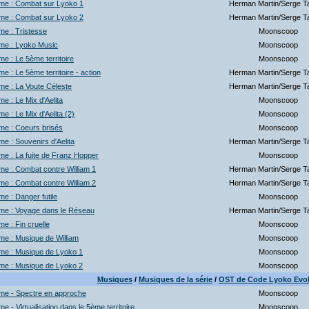
me : Combat sur Lyoko 1
Herman Martin/Serge Ta
me : Combat sur Lyoko 2
Herman Martin/Serge Ta
e : Tristesse
Moonscoop
me : Lyoko Music
Moonscoop
e : Le 5ème territoire
Moonscoop
e : Le 5ème territoire - action
Herman Martin/Serge Ta
e : La Voute Céleste
Herman Martin/Serge Ta
e : Le Mix d'Aelita
Moonscoop
e : Le Mix d'Aelita (2)
Moonscoop
me : Coeurs brisés
Moonscoop
e : Souvenirs d'Aelita
Herman Martin/Serge Ta
e : La fuite de Franz Hopper
Moonscoop
e : Combat contre William 1
Herman Martin/Serge Ta
e : Combat contre William 2
Herman Martin/Serge Ta
e : Danger futile
Moonscoop
me : Voyage dans le Réseau
Herman Martin/Serge Ta
e : Fin cruelle
Moonscoop
e : Musique de William
Moonscoop
me : Musique de Lyoko 1
Moonscoop
me : Musique de Lyoko 2
Moonscoop
Musiques
/
Musiques de la série
/
OST de Code Lyoko Evol
me - Spectre en approche
Moonscoop
e - Virtualisation dans le 5ème territoire
Moonscoop