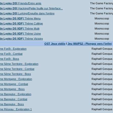
de Lyoko DS]
Friends/Entre amis
The Game Factor
de Lyoko DS]
Hacking/Petite fouille sur l'interface...
The Game Factor
de Lyoko DS]
Lurking/Enquête dans l'ombre
The Game Factor
de Lyoko DS XDF]
Thème Menu
Moonscoop
de Lyoko DS XDF]
Thème Collège
Moonscoop
de Lyoko DS XDF]
Thème Multi
Moonscoop
de Lyoko DS XDF]
Thème Usine
Moonscoop
de Lyoko DS XDF]
Thème Victoire
Moonscoop
OST Jeux vidéo
/
Jeu Wii/PS2 : Plongez vers l'infini
e Forêt : Exploration
Raphaël Gesqua
me Forêt : Combat
Raphaël Gesqua
me Forêt : Boss
Raphaël Gesqua
e 5ème Territoire : Exploration
Raphaël Gesqua
e 5ème Territoire : Combat
Raphaël Gesqua
e 5ème Territoire : Boss
Raphaël Gesqua
me Montagne : Exploration
Raphaël Gesqua
me Montagne : Combat
Raphaël Gesqua
me Montagne : Boss
Raphaël Gesqua
e Banquise : Exploration
Raphaël Gesqua
me Banquise : Combat
Raphaël Gesqua
me Banquise : Boss
Raphaël Gesqua
e Réseau : Exploration 1
Raphaël Gesqua