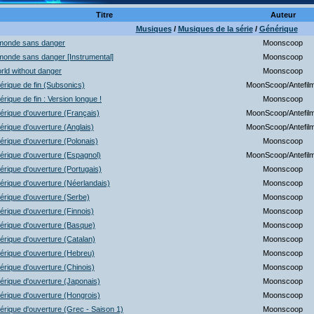
Titre
Auteur
Musiques
/
Musiques de la série
/
Générique
monde sans danger
Moonscoop
onde sans danger [Instrumental]
Moonscoop
rld without danger
Moonscoop
rique de fin (Subsonics)
MoonScoop/Antefil
rique de fin : Version longue !
Moonscoop
rique d'ouverture (Français)
MoonScoop/Antefil
rique d'ouverture (Anglais)
MoonScoop/Antefil
rique d'ouverture (Polonais)
Moonscoop
rique d'ouverture (Espagnol)
MoonScoop/Antefil
rique d'ouverture (Portugais)
Moonscoop
rique d'ouverture (Néerlandais)
Moonscoop
rique d'ouverture (Serbe)
Moonscoop
rique d'ouverture (Finnois)
Moonscoop
rique d'ouverture (Basque)
Moonscoop
rique d'ouverture (Catalan)
Moonscoop
rique d'ouverture (Hebreu)
Moonscoop
rique d'ouverture (Chinois)
Moonscoop
rique d'ouverture (Japonais)
Moonscoop
rique d'ouverture (Hongrois)
Moonscoop
rique d'ouverture (Grec - Saison 1)
Moonscoop