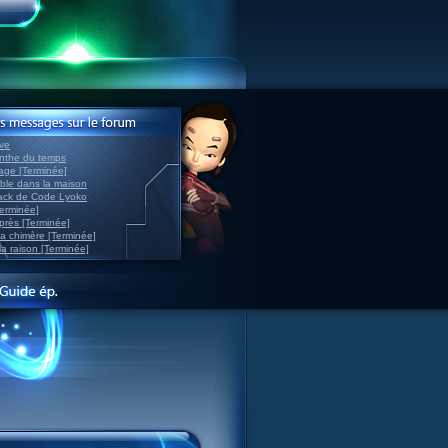
ve
inthe du temps
nage [Terminée]
able dans la maison
back de Code Lyoko
Terminée]
après [Terminée]
sa chimère [Terminée]
la raison [Terminée]