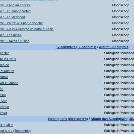
me - Face au spectre
Moonscoop
er - Le monde Virtuel
Moonscoop
ser - Le Megapod
Moonscoop
e - Poursuivis par le spectre
Moonscoop
me - Un jour comme un autre à Kadic
Moonscoop
er - Les ninjas
Moonscoop
e - Travail à l'usine
Moonscoop
Subdigital's (Subsonic's)
/
Album Subdigitals
et Net
Subdigitals/Moonsc
re les Yeux
Subdigitals/Moonsc
hnoïde
Subdigitals/Moonsc
 et Ailleurs
Subdigitals/Moonsc
emble
Subdigitals/Moonsc
ver le Monde
Subdigitals/Moonsc
éo
Subdigitals/Moonsc
ribu
Subdigitals/Moonsc
 Aller
Subdigitals/Moonsc
nvenue
Subdigitals/Moonsc
voler
Subdigitals/Moonsc
Subdigital's (Subsonic's)
/
Album des Subdigitals (US
l of Mine
Subdigitals/Moonsc
ol is out (Technoïde)
Subdigitals/Moonsc