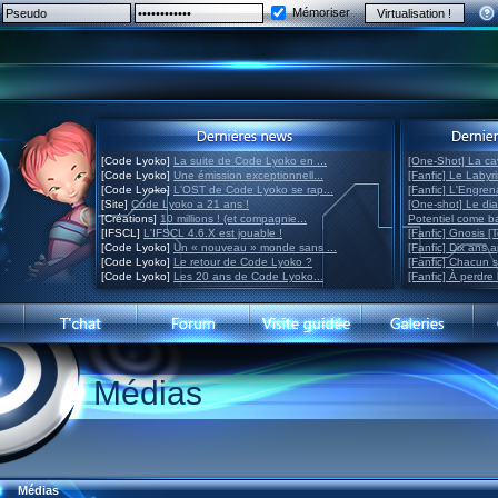
Mémoriser
[Code Lyoko]
La suite de Code Lyoko en ...
[One-Shot] La ca
[Code Lyoko]
Une émission exceptionnell...
[Fanfic] Le Labyr
[Code Lyoko]
L'OST de Code Lyoko se rap...
[Fanfic] L'Engre
[Site]
Code Lyoko a 21 ans !
[One-shot] Le di
[Créations]
10 millions ! (et compagnie...
Potentiel come 
[IFSCL]
L'IFSCL 4.6.X est jouable !
[Fanfic] Gnosis [
[Code Lyoko]
Un « nouveau » monde sans ...
[Fanfic] Dix ans 
[Code Lyoko]
Le retour de Code Lyoko ?
[Fanfic] Chacun 
[Code Lyoko]
Les 20 ans de Code Lyoko...
[Fanfic] À perdre 
Médias
Médias