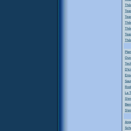
Thè
Teas
Tea
Thèm
Thè
Teas
Thèm
Plan
Ouv
Tec
D'ici
Ens
Sau
Rod
La T
S'en
Bie
S'en
Ange
Scho