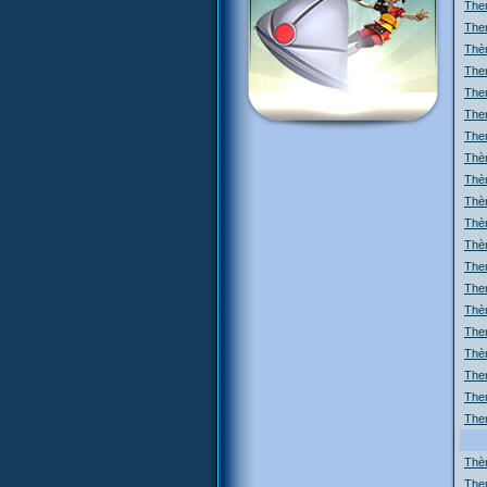
The
The
Thèm
The
Them
Them
Them
Thèm
Thèm
Thè
Thèm
Thèm
Them
Them
Thèm
The
Thèm
Them
The
The
Thè
Them