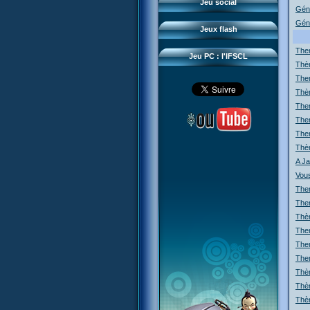
Questions fréquentes
Jeu social
Géné
Sector 2 Escape
Téléchargements
Géne
Jeux flash
Réseau IFSCL
Them
Jeu PC : l'IFSCL
Thèm
The
Thèm
The
The
The
Thèm
A Ja
Vous
The
Them
Thèm
Them
Them
Them
Thè
Thè
Thèm