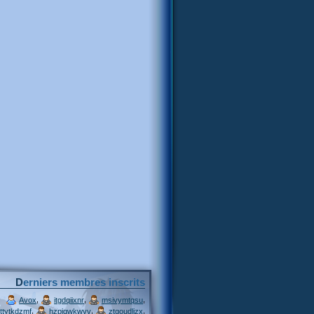
Derniers membres inscrits
,
,
,
Avox
itgdqiixnr
msivymtqsu
,
,
,
ttytkdzmf
hzpjqwkwvv
ztgoudljzx