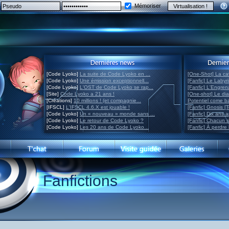
Mémoriser
[Code Lyoko]
La suite de Code Lyoko en ...
[One-Shot] La ca
[Code Lyoko]
Une émission exceptionnell...
[Fanfic] Le Labyr
[Code Lyoko]
L'OST de Code Lyoko se rap...
[Fanfic] L'Engre
[Site]
Code Lyoko a 21 ans !
[One-shot] Le di
[Créations]
10 millions ! (et compagnie...
Potentiel come 
[IFSCL]
L'IFSCL 4.6.X est jouable !
[Fanfic] Gnosis [
[Code Lyoko]
Un « nouveau » monde sans ...
[Fanfic] Dix ans 
[Code Lyoko]
Le retour de Code Lyoko ?
[Fanfic] Chacun 
[Code Lyoko]
Les 20 ans de Code Lyoko...
[Fanfic] À perdre 
Fanfictions