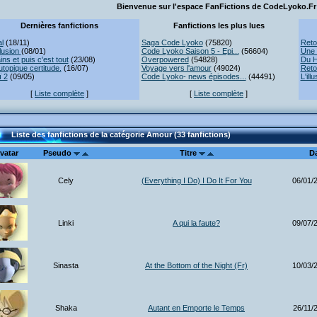
Bienvenue sur l'espace FanFictions de CodeLyoko.Fr 
Dernières fanfictions
Fanfictions les plus lues
l
(18/11)
Saga Code Lyoko
(75820)
Reto
lusion
(08/01)
Code Lyoko Saison 5 - Epi...
(56604)
Une 
ns et puis c'est tout
(23/08)
Overpowered
(54828)
Du H
topique certitude.
(16/07)
Voyage vers l'amour
(49024)
Reto
ï 2
(09/05)
Code Lyoko- news épisodes...
(44491)
L'ill
[
Liste complète
]
[
Liste complète
]
Liste des fanfictions de la catégorie Amour (33 fanfictions)
vatar
Pseudo
Titre
D
Cely
(Everything I Do) I Do It For You
06/01/
Linki
A qui la faute?
09/07/
Sinasta
At the Bottom of the Night (Fr)
10/03/
Shaka
Autant en Emporte le Temps
26/11/