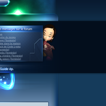
ve
inthe du temps
nage [Terminée]
able dans la maison
back de Code Lyoko
Terminée]
après [Terminée]
sa chimère [Terminée]
la raison [Terminée]