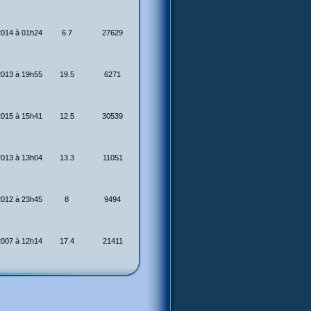
2014 à 01h24
6.7
27629
2013 à 19h55
19.5
6271
2015 à 15h41
12.5
30539
2013 à 13h04
13.3
11051
2012 à 23h45
8
9494
2007 à 12h14
17.4
21411