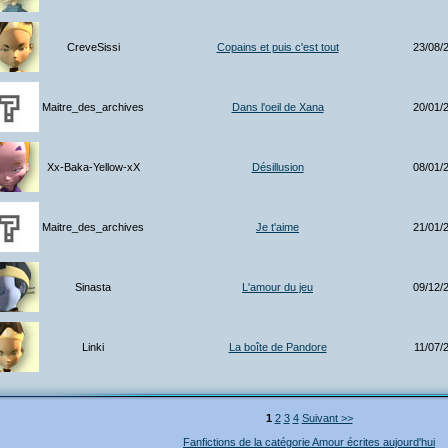
CreveSissi
Copains et puis c'est tout
23/08/
Maitre_des_archives
Dans l'oeil de Xana
20/01/
Xx-Baka-Yellow-xX
Désillusion
08/01/
Maitre_des_archives
Je t'aime
21/01/
Sinasta
L'amour du jeu
09/12/
Linki
La boîte de Pandore
11/07/
1
2
3
4
Suivant >>
Fanfictions de la catégorie Amour écrites aujourd'hui