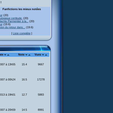
!
Fanfictions les mieux notées
ur
(20)
utopique certitude.
(20)
achis Parmentier à la...
(20)
ur
(19.6)
usion du retour dans...
(19.6)
[
Liste complète
]
ate
Note
Vues
2007 à 13h55
15.4
9667
2007 à 00h24
16.5
17278
2013 à 19h01
12.7
5883
2007 à 20h59
14.5
8991