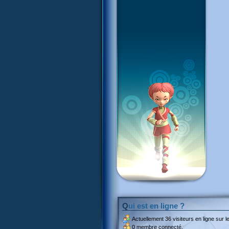
Qui est en ligne ?
Actuellement
36 visiteurs
en ligne sur le
0 membre connecté.