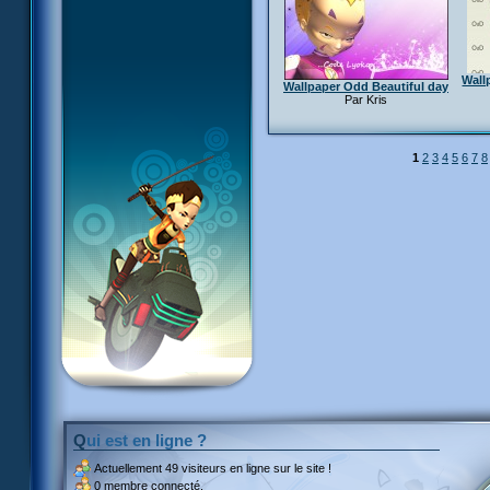
Wall
Wallpaper Odd Beautiful day
Par Kris
1
2
3
4
5
6
7
8
Qui est en ligne ?
Actuellement
49 visiteurs
en ligne sur le site !
0 membre connecté.