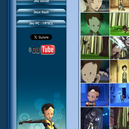
Questions fréquentes
Jeu social
Sector 2 Escape
Téléchargements
Jeux flash
Réseau IFSCL
Jeu PC : l'IFSCL