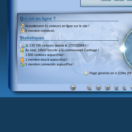
Qui est en ligne ?
Actuellement
41 visiteurs
en ligne sur le site !
0 membre connecté.
Statistiques
11 133 765 visiteurs
depuis le 27/07/2004 !
Au total,
18847 inscrits
à la communauté Carthage !
1 836 visiteurs
aujourd'hui !
1 membre inscrit
aujourd'hui !
1 membre
connectés aujourd'hui !
Page générée en 0.1194s (P