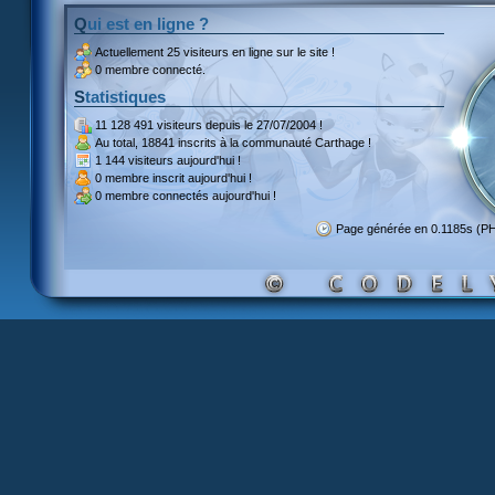
Qui est en ligne ?
Actuellement
25 visiteurs
en ligne sur le site !
0 membre connecté.
Statistiques
11 128 491 visiteurs
depuis le 27/07/2004 !
Au total,
18841 inscrits
à la communauté Carthage !
1 144 visiteurs
aujourd'hui !
0 membre inscrit
aujourd'hui !
0 membre
connectés aujourd'hui !
Page générée en 0.1185s (P