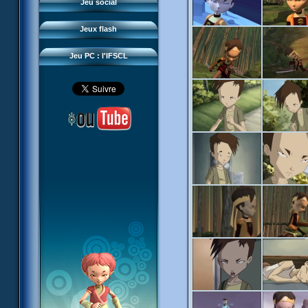
Questions fréquentes
Jeu social
Sector 2 Escape
Téléchargements
Jeux flash
Réseau IFSCL
Jeu PC : l'IFSCL