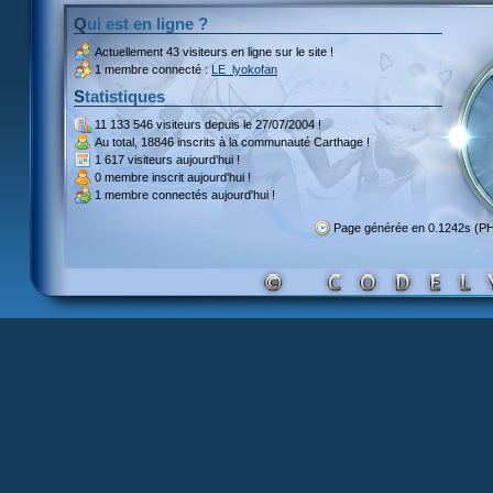
Qui est en ligne ?
Actuellement
43 visiteurs
en ligne sur le site !
1 membre connecté :
LE_lyokofan
Statistiques
11 133 546 visiteurs
depuis le 27/07/2004 !
Au total,
18846 inscrits
à la communauté Carthage !
1 617 visiteurs
aujourd'hui !
0 membre inscrit
aujourd'hui !
1 membre
connectés aujourd'hui !
Page générée en 0.1242s (P