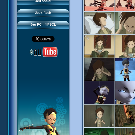
Questions fréquentes
Jeu social
Sector 2 Escape
Téléchargements
Jeux flash
Réseau IFSCL
Jeu PC : l'IFSCL