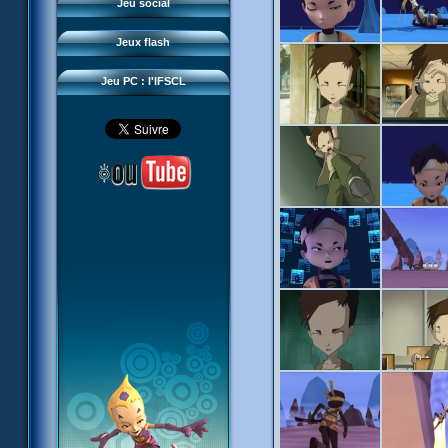
Questions fréquentes
Jeu social
Sector 2 Escape
Téléchargements
Jeux flash
Réseau IFSCL
Jeu PC : l'IFSCL