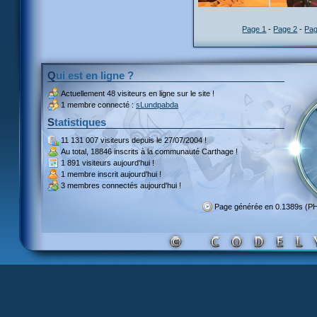
Page 1
-
Page 2
-
Pag
Qui est en ligne ?
Actuellement
48 visiteurs
en ligne sur le site !
1 membre connecté :
sLundpabda
Statistiques
11 131 007 visiteurs
depuis le 27/07/2004 !
Au total,
18846 inscrits
à la communauté Carthage !
1 891 visiteurs
aujourd'hui !
1 membre inscrit
aujourd'hui !
3 membres
connectés aujourd'hui !
Page générée en 0.1389s (P