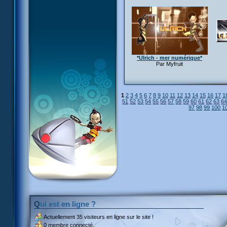
*Ulrich - mer numérique*
Par Myfruit
1
2
3
4
5
6
7
8
9
10
11
12
13
14
15
16
17
1
51
52
53
54
55
56
57
58
59
60
61
62
63
6
97
98
99
100
1
Qui est en ligne ?
Actuellement
35 visiteurs
en ligne sur le site !
0 membre connecté.