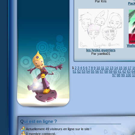
Par Kris
Pac
Wallp
les lyoko guerriers
Par yaelita01
1
2
3
4
5
6
7
8
9
10
11
12
13
14
15
16
17
1
51
52
53
54
55
56
57
58
59
60
61
62
63
6
97
98
99
100
1
Qui est en ligne ?
Actuellement
49 visiteurs
en ligne sur le site !
0 membre connecté.