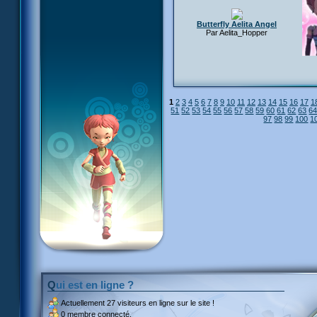
Butterfly Aelita Angel
Par Aelita_Hopper
1
2
3
4
5
6
7
8
9
10
11
12
13
14
15
16
17
1
51
52
53
54
55
56
57
58
59
60
61
62
63
6
97
98
99
100
1
Qui est en ligne ?
Actuellement
27 visiteurs
en ligne sur le site !
0 membre connecté.