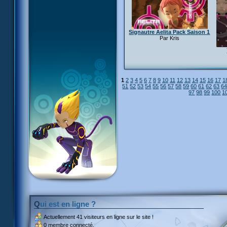
Signautre Aelita Pack Saison 1
Par Kris
1
2
3
4
5
6
7
8
9
10
11
12
13
14
15
16
17
1
51
52
53
54
55
56
57
58
59
60
61
62
63
6
97
98
99
100
1
Qui est en ligne ?
Actuellement
41 visiteurs
en ligne sur le site !
0 membre connecté.