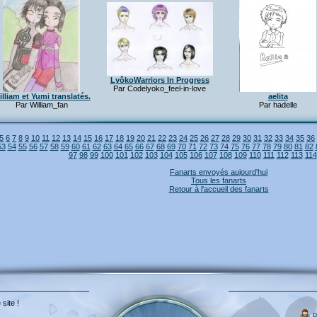
LyôkoWarriors In Progress
Par Codelyoko_feel-in-love
lliam et Yumi translatés.
aelita
Par William_fan
Par hadelle
5
6
7
8
9
10
11
12
13
14
15
16
17
18
19
20
21
22
23
24
25
26
27
28
29
30
31
32
33
34
35
36
53
54
55
56
57
58
59
60
61
62
63
64
65
66
67
68
69
70
71
72
73
74
75
76
77
78
79
80
81
82
97
98
99
100
101
102
103
104
105
106
107
108
109
110
111
112
113
114
Fanarts envoyés aujourd'hui
Tous les fanarts
Retour à l'accueil des fanarts
 site !
p