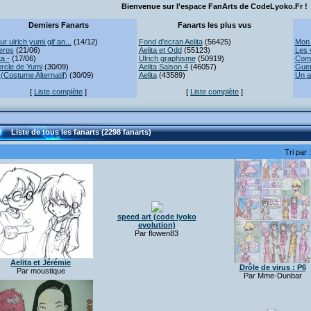
Bienvenue sur l'espace FanArts de CodeLyoko.Fr !
Derniers Fanarts
Fanarts les plus vus
r ulrich yumi gif an...
(14/12)
Fond d'ecran Aelita
(56425)
Mon 
eros
(21/06)
Aelita et Odd
(55123)
Les 
ta -
(17/06)
Ulrich graphisme
(50919)
Comb
rcle de Yumi
(30/09)
Aelita Saison 4
(46057)
Guer
(Costume Alternatif)
(30/09)
Aelita
(43589)
Un a
[
Liste complète
]
[
Liste complète
]
Liste de tous les fanarts (2298 fanarts)
Tri par 
speed art (code lyoko
evolution)
Par flowen83
Aelita et Jérémie
Drôle de virus : P6
Par moustique
Par Mme-Dunbar