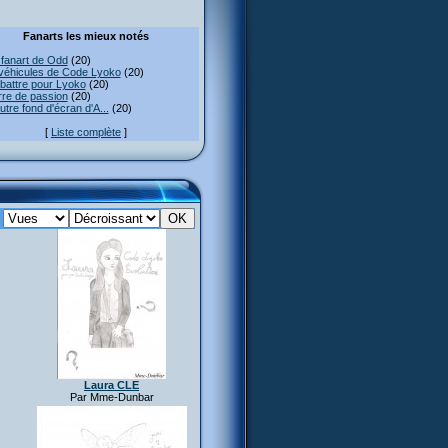
Fanarts les mieux notés
fanart de Odd
(20)
véhicules de Code Lyoko
(20)
attre pour Lyoko
(20)
re de passion
(20)
utre fond d'écran d'A...
(20)
[
Liste complète
]
:
Laura CLE
Par Mme-Dunbar