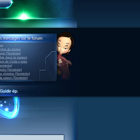
ve
inthe du temps
nage [Terminée]
able dans la maison
back de Code Lyoko
Terminée]
après [Terminée]
sa chimère [Terminée]
la raison [Terminée]