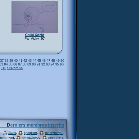
Chibi XANA
Par Vicky_97
37
38
39
40
41
42
43
44
45
46
47
48
49
50
83
84
85
86
87
88
89
90
91
92
93
94
95
96
115
Suivant >>
Derniers membres inscrits
,
,
,
Avox
itgdqiixnr
msivymtqsu
,
,
,
ttytkdzmf
hzpjqwkwvv
ztgoudljzx