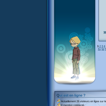
Wi
1
2
3
4
51
52
Qui est en ligne ?
Actuellement
26 visiteurs
en ligne sur le
0 membre connecté.