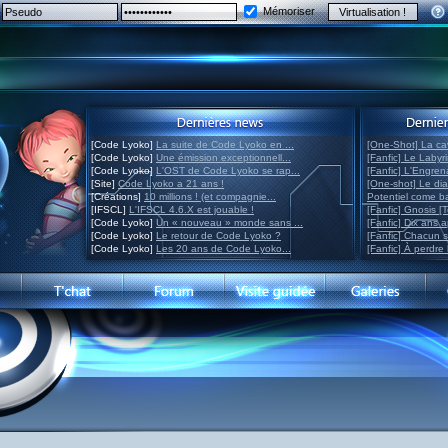
Mémoriser
[Code Lyoko]
La suite de Code Lyoko en ...
[One-Shot] La ca
[Code Lyoko]
Une émission exceptionnell...
[Fanfic] Le Labyr
[Code Lyoko]
L'OST de Code Lyoko se rap...
[Fanfic] L'Engre
[Site]
Code Lyoko a 21 ans !
[One-shot] Le di
[Créations]
10 millions ! (et compagnie...
Potentiel come 
[IFSCL]
L'IFSCL 4.6.X est jouable !
[Fanfic] Gnosis [
[Code Lyoko]
Un « nouveau » monde sans ...
[Fanfic] Dix ans 
[Code Lyoko]
Le retour de Code Lyoko ?
[Fanfic] Chacun 
[Code Lyoko]
Les 20 ans de Code Lyoko...
[Fanfic] À perdre 