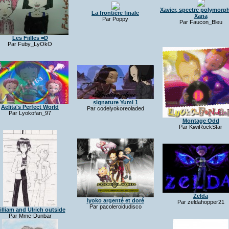
Xavier, spectre polymorp
La frontière finale
Xana
Par Poppy
Par Faucon_Bleu
Les Fiilles =D
Par Fuby_LyOkO
signature Yumi 1
Aelita's Perfect World
Par codelyokoreoladed
Par Lyokofan_97
Montage Odd
Par KiwiRockStar
Zelda
lyoko argenté et doré
Par zeldahopper21
Par pacoleroidudisco
illiam and Ulrich outside
Par Mme-Dunbar