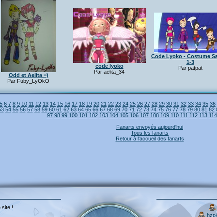
Code Lyoko - Costume S
1-3
code lyoko
Par patpat
Par aelita_34
Odd et Aelita =)
Par Fuby_LyOkO
5
6
7
8
9
10
11
12
13
14
15
16
17
18
19
20
21
22
23
24
25
26
27
28
29
30
31
32
33
34
35
36
53
54
55
56
57
58
59
60
61
62
63
64
65
66
67
68
69
70
71
72
73
74
75
76
77
78
79
80
81
82
97
98
99
100
101
102
103
104
105
106
107
108
109
110
111
112
113
114
Fanarts envoyés aujourd'hui
Tous les fanarts
Retour à l'accueil des fanarts
 site !
hzp