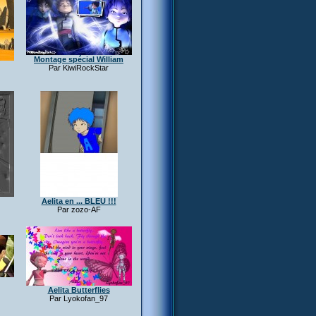
Montage spécial William
Par KiwiRockStar
Aelita en ... BLEU !!!
Par zozo-AF
Aelita Butterflies
Par Lyokofan_97