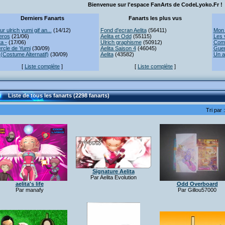
Bienvenue sur l'espace FanArts de CodeLyoko.Fr !
Derniers Fanarts
Fanarts les plus vus
r ulrich yumi gif an...
(14/12)
Fond d'ecran Aelita
(56411)
Mon 
eros
(21/06)
Aelita et Odd
(55115)
Les 
ta -
(17/06)
Ulrich graphisme
(50912)
Comb
rcle de Yumi
(30/09)
Aelita Saison 4
(46045)
Guer
(Costume Alternatif)
(30/09)
Aelita
(43582)
Un a
[
Liste complète
]
[
Liste complète
]
Liste de tous les fanarts (2298 fanarts)
Tri par 
Signature Aelita
Par Aelita Evolution
aelita's life
Odd Overboard
Par manafy
Par Gillou57000