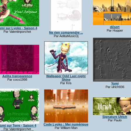
désert
umi sur Lyoko - Saison 4
Par Hopper
Par Valentinporchet
Ne rien comprendre ...
Par AelitaMusicDj
Aelita transparence
Wallpaper Odd Last night
Par coco1998
Shine
Par Kris
Yumi
Par ulrich936
Signature Ulrich
Par Paulo
Code Lyoko : Mer numérique
umi sur Terre - Saison 4
Par William-Man
Par Valentinporchet