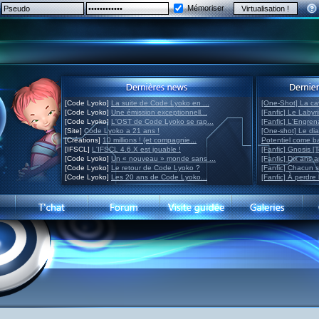
Mémoriser
[Code Lyoko]
La suite de Code Lyoko en ...
[One-Shot] La ca
[Code Lyoko]
Une émission exceptionnell...
[Fanfic] Le Labyr
[Code Lyoko]
L'OST de Code Lyoko se rap...
[Fanfic] L'Engre
[Site]
Code Lyoko a 21 ans !
[One-shot] Le di
[Créations]
10 millions ! (et compagnie...
Potentiel come 
[IFSCL]
L'IFSCL 4.6.X est jouable !
[Fanfic] Gnosis [
[Code Lyoko]
Un « nouveau » monde sans ...
[Fanfic] Dix ans 
[Code Lyoko]
Le retour de Code Lyoko ?
[Fanfic] Chacun 
[Code Lyoko]
Les 20 ans de Code Lyoko...
[Fanfic] À perdre 