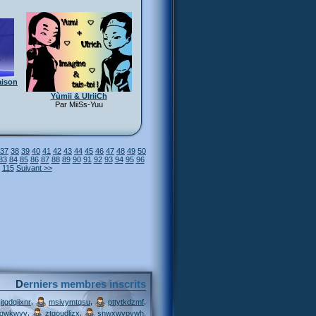
aison
Yùmii & UlriiCh
Par MiiSs-Yuu
37
38
39
40
41
42
43
44
45
46
47
48
49
50
83
84
85
86
87
88
89
90
91
92
93
94
95
96
115
Suivant >>
Derniers membres inscrits
,
,
,
itgdqiixnr
msivymtqsu
pttytkdzmf
,
,
,
jqwkwvv
ztgoudljzx
snwxwvpywh