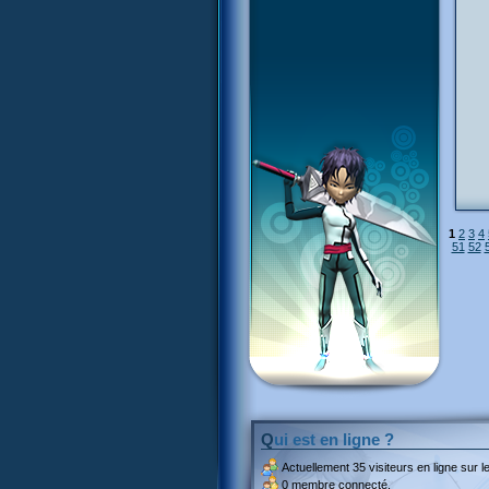
1
2
3
4
51
52
Qui est en ligne ?
Actuellement
35 visiteurs
en ligne sur le
0 membre connecté.