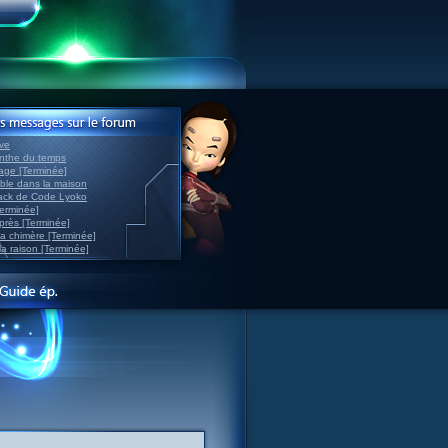
ve
inthe du temps
nage [Terminée]
able dans la maison
back de Code Lyoko
Terminée]
après [Terminée]
sa chimère [Terminée]
la raison [Terminée]