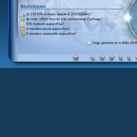
Statistiques
11 134 978 visiteurs
depuis le 27/07/2004 !
Au total,
18847 inscrits
à la communauté Carthage !
970 visiteurs
aujourd'hui !
0 membre inscrit
aujourd'hui !
0 membre
connectés aujourd'hui !
Page générée en 0.969s (PH