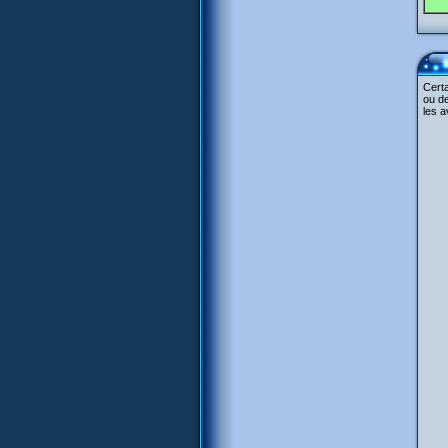
Cert
ou de
les a