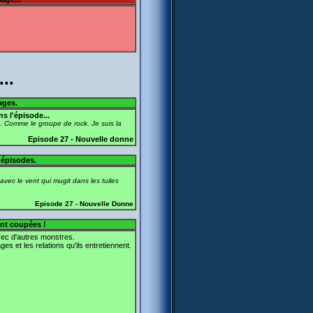
..
ages.
s l'épisode...
s. Comme le groupe de rock. Je suis la
Episode 27 - Nouvelle donne
 épisodes.
avec le vent qui mugit dans les tuiles
Episode 27 - Nouvelle Donne
ent coupées !
vec d'autres monstres.
 et les relations qu'ils entretiennent.