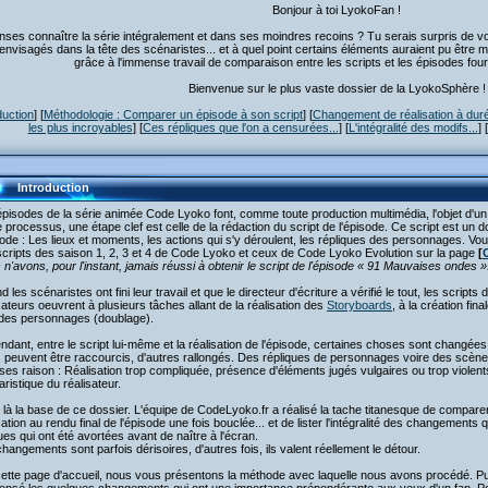
Bonjour à toi LyokoFan !
nses connaître la série intégralement et dans ses moindres recoins ? Tu serais surpris de v
 envisagés dans la tête des scénaristes... et à quel point certains éléments auraient pu être
grâce à l'immense travail de comparaison entre les scripts et les épisodes fou
Bienvenue sur le plus vaste dossier de la LyokoSphère !
duction
] [
Méthodologie : Comparer un épisode à son script
] [
Changement de réalisation à dur
les plus incroyables
] [
Ces répliques que l'on a censurées...
] [
L'intégralité des modifs...
] [
Introduction
pisodes de la série animée Code Lyoko font, comme toute production multimédia, l'objet d'u
 processus, une étape clef est celle de la rédaction du script de l'épisode. Ce script est un doc
sode : Les lieux et moments, les actions qui s'y déroulent, les répliques des personnages. Vou
cripts des saison 1, 2, 3 et 4 de Code Lyoko et ceux de Code Lyoko Evolution sur la page
[
n'avons, pour l'instant, jamais réussi à obtenir le script de l'épisode « 91 Mauvaises ondes »
 les scénaristes ont fini leur travail et que le directeur d'écriture a vérifié le tout, les scripts
sateurs oeuvrent à plusieurs tâches allant de la réalisation des
Storyboards
, à la création fin
 des personnages (doublage).
dant, entre le script lui-même et la réalisation de l'épisode, certaines choses sont changées
 peuvent être raccourcis, d'autres rallongés. Des répliques de personnages voire des scène
ses raison : Réalisation trop compliquée, présence d'éléments jugés vulgaires ou trop violen
ristique du réalisateur.
 là la base de ce dossier. L'équipe de CodeLyoko.fr a réalisé la tache titanesque de compare
sation au rendu final de l'épisode une fois bouclée... et de lister l'intégralité des changement
es qui ont été avortées avant de naître à l'écran.
hangements sont parfois dérisoires, d'autres fois, ils valent réellement le détour.
cette page d'accueil, nous vous présentons la méthode avec laquelle nous avons procédé. 