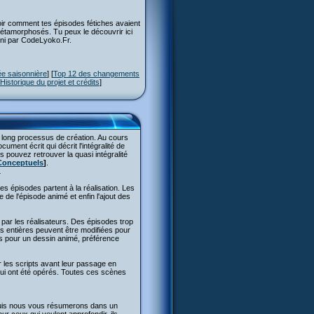
oir comment tes épisodes fétiches avaient
 métamorphosés. Tu peux le découvrir ici
rni par CodeLyoko.Fr.
ée saisonnière
] [
Top 12 des changements
Historique du projet et crédits
]
n long processus de création. Au cours
ument écrit qui décrit l'intégralité de
s pouvez retrouver la quasi intégralité
Conceptuels
]
.
.
 des épisodes partent à la réalisation. Les
ale de l'épisode animé et enfin l'ajout des
 par les réalisateurs. Des épisodes trop
s entières peuvent être modifiées pour
ts pour un dessin animé, préférence
r les scripts avant leur passage en
s qui ont été opérés. Toutes ces scènes
Puis nous vous résumerons dans un