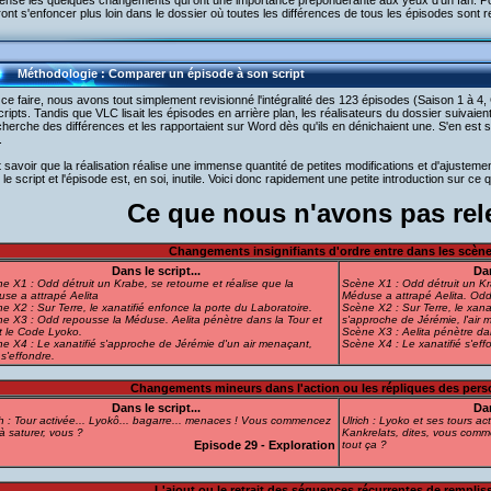
ensé les quelques changements qui ont une importance prépondérante aux yeux d'un fan. Pour
ont s'enfoncer plus loin dans le dossier où toutes les différences de tous les épisodes sont r
Méthodologie : Comparer un épisode à son script
ce faire, nous avons tout simplement revisionné l'intégralité des 123 épisodes (Saison 1 à 
cripts. Tandis que VLC lisait les épisodes en arrière plan, les réalisateurs du dossier suivaient l
cherche des différences et les rapportaient sur Word dès qu'ils en dénichaient une. S'en est su
.
ut savoir que la réalisation réalise une immense quantité de petites modifications et d'ajusteme
 le script et l'épisode est, en soi, inutile. Voici donc rapidement une petite introduction sur 
Ce que nous n'avons pas rele
Changements insignifiants d'ordre entre dans les scènes
Dans le script...
Dan
e X1 : Odd détruit un Krabe, se retourne et réalise que la
Scène X1 : Odd détruit un Kra
se a attrapé Aelita
Méduse a attrapé Aelita. Odd t
e X2 : Sur Terre, le xanatifié enfonce la porte du Laboratoire.
Scène X2 : Sur Terre, le xanat
e X3 : Odd repousse la Méduse. Aelita pénètre dans la Tour et
s'approche de Jérémie, l'air 
it le Code Lyoko.
Scène X3 : Aelita pénètre dan
e X4 : Le xanatifié s'approche de Jérémie d'un air menaçant,
Scène X4 : Le xanatifié s'eff
 s'effondre.
Changements mineurs dans l'action ou les répliques des pers
Dans le script...
Dan
ch : Tour activée... Lyokô... bagarre... menaces ! Vous commencez
Ulrich : Lyoko et ses tours a
à saturer, vous ?
Kankrelats, dites, vous com
Episode 29 - Exploration
tout ça ?
L'ajout ou le retrait des séquences récurrentes de rempliss