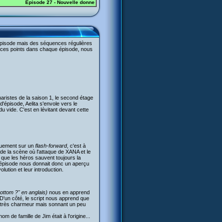
Episode 27 - Nouvelle donne
épisode mais des séquences régulières
ter ces points dans chaque épisode, nous
aristes de la saison 1, le second étage
d'épisode, Aelita s'envole vers le
du vide. C'est en lévitant devant cette
iquement sur un
flash-forward
, c'est à
s de la scène où l'attaque de XANA et le
que les héros sauvent toujours la
d'épisode nous donnait donc un aperçu
lution et leur introduction.
ottom ?" en anglais)
nous en apprend
D'un côté, le script nous apprend que
s, très charmeur mais sonnant un peu
de famille de Jim était à l'origine...