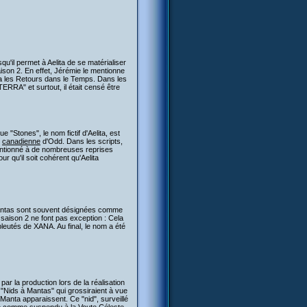
qu'il permet à Aelita de se matérialiser
ison 2. En effet, Jérémie le mentionne
ia les Retours dans le Temps. Dans les
TERRA" et surtout, il était censé être
 "Stones", le nom fictif d'Aelita, est
e
canadienne
d'Odd. Dans les scripts,
 mentionné à de nombreuses reprises
ur qu'il soit cohérent qu'Aelita
Mantas sont souvent désignées comme
 saison 2 ne font pas exception : Cela
leutés de XANA. Au final, le nom a été
ar la production lors de la réalisation
 "Nids à Mantas" qui grossiraient à vue
es Manta apparaissent. Ce "nid", surveillé