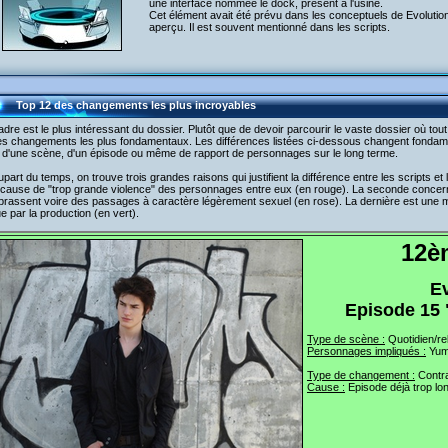
une interface nommée le dock, présent à l'usine.
Cet élément avait été prévu dans les conceptuels de Evolutio
aperçu. Il est souvent mentionné dans les scripts.
Top 12 des changements les plus incroyables
dre est le plus intéressant du dossier. Plutôt que de devoir parcourir le vaste dossier où tou
es changements les plus fondamentaux. Les différences listées ci-dessous changent fondame
r d'une scène, d'un épisode ou même de rapport de personnages sur le long terme.
upart du temps, on trouve trois grandes raisons qui justifient la différence entre les scripts e
 cause de "trop grande violence" des personnages entre eux (en rouge). La seconde concer
rassent voire des passages à caractère légèrement sexuel (en rose). La dernière est une mo
e par la production (en vert).
12è
E
Episode 15 
Type de scène :
Quotidien/re
Personnages impliqués :
Yumi
Type de changement :
Contra
Cause :
Episode déjà trop lo