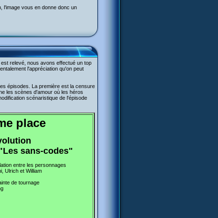
n, l'image vous en donne donc un
t est relevé, nous avons effectué un top
ntalement l'appréciation qu'on peut
t les épisodes. La première est la censure
ne les scènes d'amour où les héros
dification scénaristique de l'épisode
me place
volution
"Les sans-codes"
lation entre les personnages
, Ulrich et William
inte de tournage
ng