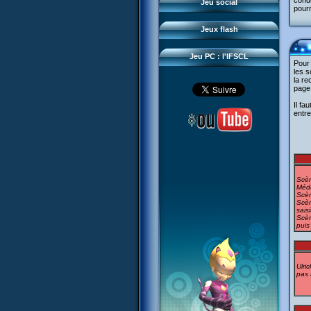
cond
Questions fréquentes
Jeu social
pourr
Sector 2 Escape
Téléchargements
Jeux flash
Réseau IFSCL
Jeu PC : l'IFSCL
Pour 
les s
la re
page
Il fa
entre
Scèn
Médu
Scèn
Scèn
sais
Scèn
puis
Ulri
pas 