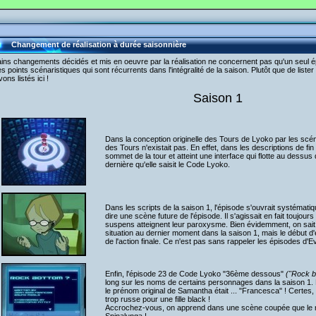
Changement de réalisation à durée saisonnière
ains changements décidés et mis en oeuvre par la réalisation ne concernent pas qu'un seul 
s points scénaristiques qui sont récurrents dans l'intégralité de la saison. Plutôt que de lis
vons listés ici !
Saison 1
Dans la conception originelle des Tours de Lyoko par les scén
des Tours n'existait pas. En effet, dans les descriptions de fin 
sommet de la tour et atteint une interface qui flotte au dessus 
dernière qu'elle saisit le Code Lyoko.
Dans les scripts de la saison 1, l'épisode s'ouvrait systémat
dire une scène future de l'épisode. Il s'agissait en fait toujour
suspens atteignent leur paroxysme. Bien évidemment, on sait 
situation au dernier moment dans la saison 1, mais le début 
de l'action finale. Ce n'est pas sans rappeler les épisodes d'Evo
Enfin, l'épisode 23 de Code Lyoko "36ème dessous"
("Rock b
long sur les noms de certains personnages dans la saison 1. 
le prénom original de Samantha était ... "Francesca" ! Certe
trop russe pour une fille black !
Accrochez-vous, on apprend dans une scène coupée que le nom 