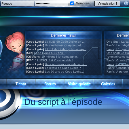
Mémoriser
[Code Lyoko]
La suite de Code Lyoko en ...
[One-Shot] La ca
[Code Lyoko]
Une émission exceptionnell...
[Fanfic] Le Labyr
[Code Lyoko]
L'OST de Code Lyoko se rap...
[Fanfic] L'Engre
[Site]
Code Lyoko a 21 ans !
[One-shot] Le di
[Créations]
10 millions ! (et compagnie...
Potentiel come 
[IFSCL]
L'IFSCL 4.6.X est jouable !
[Fanfic] Gnosis [
[Code Lyoko]
Un « nouveau » monde sans ...
[Fanfic] Dix ans 
[Code Lyoko]
Le retour de Code Lyoko ?
[Fanfic] Chacun 
[Code Lyoko]
Les 20 ans de Code Lyoko...
[Fanfic] À perdre 
Du script à l'épisode