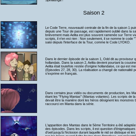
Spinalunga !
Saison 2
Le Code Terre, nouveauté centrale de la fin de la saison 1 puis
depuis une Tour de passage, est rapidement oublié dans la sa
brièvement mais Aelita est plus souvent ramenée sur Terre v
scripts, il n'en est rien : Non seulement, il se nomme le code "
saisi depuis l'interface de la Tour, comme le Code LYOKO.
Dans le dernier épisode de la saison 1, Odd dit au proviseur que
hollandais. Dans la saison 2, Aelita devient pourtant la cousin
Aelita était toutefois restée d'origine hollandaise, ce qui est
(Episodes 27, 28, 30). La réalisation a changé de nationalité po
s'exprime en français.
Dans certains jeux vidéo ou documents de production, les 
étant les "Flying Mantas" (Mantas volantes). Les scripts de la
devait être la manière dont les héros désignent les monstres b
raccourci en Manta dans la série.
L'apparition des Mantas dans le 5ème Territoire a été adaptée p
des épisodes. Dans les scripts, il est question d'énigmatiques
d'oeil jusqu'à l'éclosion durant laquelle le nid se disloque et l