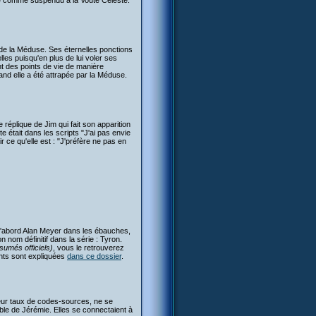
nté comme suspendu à la Voute Céleste.
de la Méduse. Ses éternelles ponctions
les puisqu'en plus de lui voler ses
nt des points de vie de manière
quand elle a été attrapée par la Méduse.
réplique de Jim qui fait son apparition
te était dans les scripts "J'ai pas envie
r ce qu'elle est : "J'préfère ne pas en
'abord Alan Meyer dans les ébauches,
 nom définitif dans la série : Tyron.
ésumés officiels)
, vous le retrouverez
nts sont expliquées
dans ce dossier
.
eur taux de codes-sources, ne se
ble de Jérémie. Elles se connectaient à