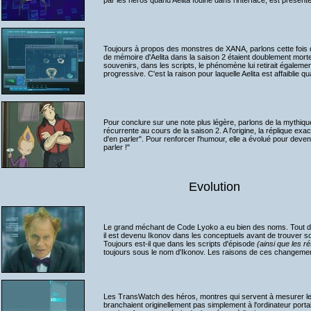
par les héros quand Aelita fouine dans l'interface, est prése
Toujours à propos des monstres de XANA, parlons cette fois 
de mémoire d'Aelita dans la saison 2 étaient doublement mortel
souvenirs, dans les scripts, le phénomène lui retirait égaleme
progressive. C'est la raison pour laquelle Aelita est affaiblie 
Pour conclure sur une note plus légère, parlons de la mythique 
récurrente au cours de la saison 2. A l'origine, la réplique exac
d'en parler". Pour renforcer l'humour, elle a évolué pour deveni
parler !"
Evolution
Le grand méchant de Code Lyoko a eu bien des noms. Tout d
il est devenu Ikonov dans les conceptuels avant de trouver son
Toujours est-il que dans les scripts d'épisode
(ainsi que les r
toujours sous le nom d'Ikonov. Les raisons de ces changeme
Les TransWatch des héros, montres qui servent à mesurer l
branchaient originellement pas simplement à l'ordinateur porta