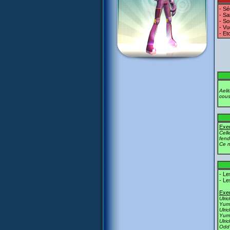
- Sé
- Sa
- So
- Vu
- Etc
Aeli
cou
Exem
Cell
fend
Ce n
- Le
- Le
Exem
Ulri
Yumi
Ulri
Yumi
Ulri
Odd 