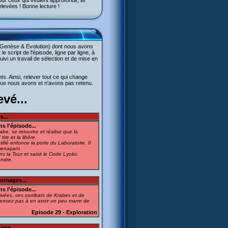
 ceux qui veulent approfondir, ils
elevées ! Bonne lecture !
4, Genèse & Evolution) dont nous avons
e script de l'épisode, ligne par ligne, à
ivi un travail de sélection et de mise en
nts. Ainsi, relever tout ce qui change
ce que nous avons et n'avons pas retenu.
vé...
...
s l'épisode...
be, se retourne et réalise que la
ire et la libère.
ifié enfonce la porte du Laboratoire. Il
menaçant.
s la Tour et saisit le Code Lyoko.
ondre.
onnages...
s l'épisode...
ctivées, ces combats de Krabes et de
mencez pas à en avoir un peu marre de
Episode 29 - Exploration
age...