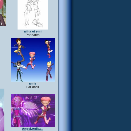
ailita et ymi
Par sarita
amis
Par oneill
Angel,Aelita...