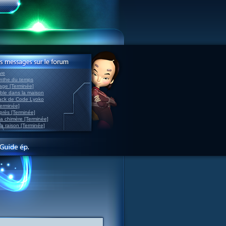
ve
inthe du temps
nage [Terminée]
able dans la maison
back de Code Lyoko
Terminée]
après [Terminée]
sa chimère [Terminée]
la raison [Terminée]