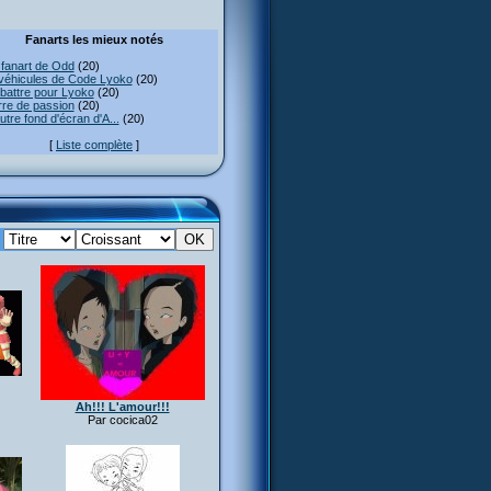
Fanarts les mieux notés
fanart de Odd
(20)
véhicules de Code Lyoko
(20)
attre pour Lyoko
(20)
re de passion
(20)
utre fond d'écran d'A...
(20)
[
Liste complète
]
:
Ah!!! L'amour!!!
Par cocica02