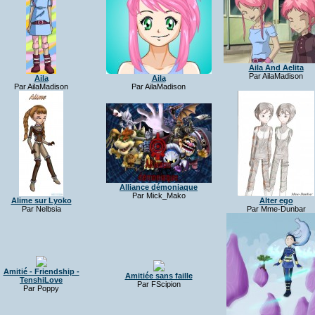
Aila And Aelita
Par AilaMadison
Aila
Aila
Par AilaMadison
Par AilaMadison
Alliance démoniaque
Par Mick_Mako
Alime sur Lyoko
Alter ego
Par Nelbsia
Par Mme-Dunbar
Amitié - Friendship -
Amitiée sans faille
TenshiLove
Par FScipion
Par Poppy