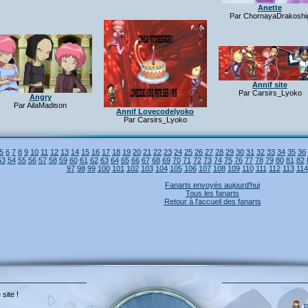
Anette
Par ChornayaDrakoshi
Annif site
Par Carsirs_Lyoko
Angry
Par AilaMadison
Annif Lovecodelyoko
Par Carsirs_Lyoko
5
6
7
8
9
10
11
12
13
14
15
16
17
18
19
20
21
22
23
24
25
26
27
28
29
30
31
32
33
34
35
36
53
54
55
56
57
58
59
60
61
62
63
64
65
66
67
68
69
70
71
72
73
74
75
76
77
78
79
80
81
82
97
98
99
100
101
102
103
104
105
106
107
108
109
110
111
112
113
114
Fanarts envoyés aujourd'hui
Tous les fanarts
Retour à l'accueil des fanarts
 site !
p