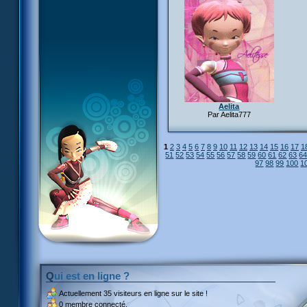
Aelita
Par Aelita777
1
2
3
4
5
6
7
8
9
10
11
12
13
14
15
16
17
1
51
52
53
54
55
56
57
58
59
60
61
62
63
6
97
98
99
100
1
Qui est en ligne ?
Actuellement
35 visiteurs
en ligne sur le site !
0 membre connecté.