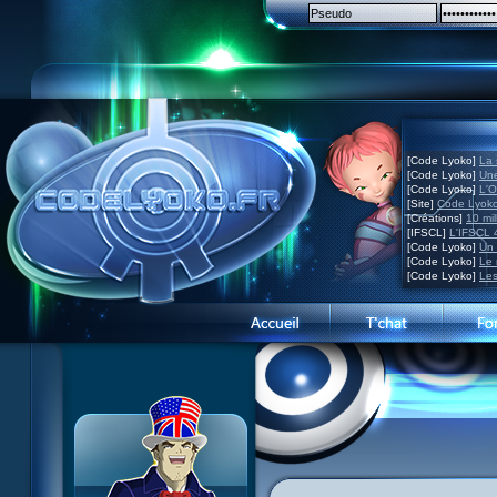
[Code Lyoko]
La 
[Code Lyoko]
Une
[Code Lyoko]
L'O
[Site]
Code Lyoko
[Créations]
10 mil
[IFSCL]
L'IFSCL 4
[Code Lyoko]
Un 
[Code Lyoko]
Le 
[Code Lyoko]
Les
News CL
News CL
Présentation du site
Guide des ép.
Guide des ép.
Visite guidée
Histoire
Histoire
Inscription
Personnages
Personnages
Contact
XANA
Acteurs
Concours