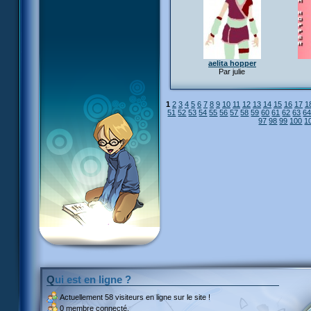
aelita hopper
Par julie
1
2
3
4
5
6
7
8
9
10
11
12
13
14
15
16
17
1
51
52
53
54
55
56
57
58
59
60
61
62
63
6
97
98
99
100
1
Qui est en ligne ?
Actuellement
58 visiteurs
en ligne sur le site !
0 membre connecté.