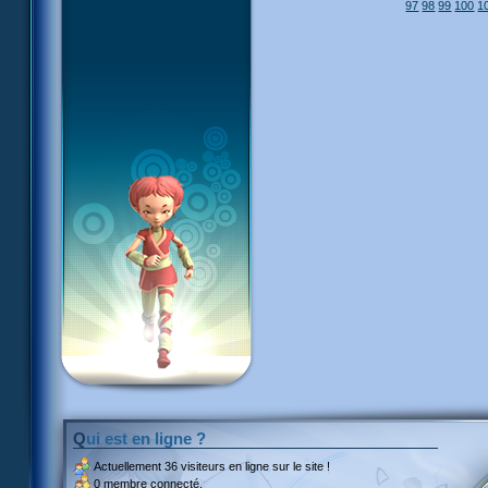
97
98
99
100
1
Qui est en ligne ?
Actuellement
36 visiteurs
en ligne sur le site !
0 membre connecté.