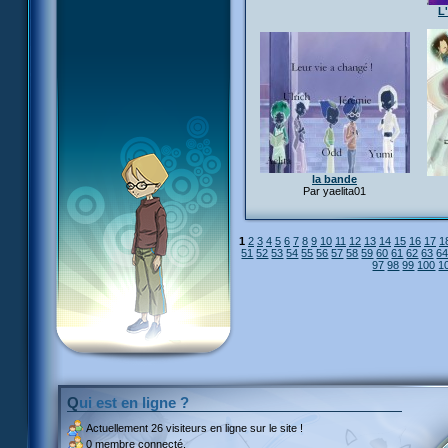
L
la bande
Par yaelita01
1
2
3
4
5
6
7
8
9
10
11
12
13
14
15
16
17
1
51
52
53
54
55
56
57
58
59
60
61
62
63
6
97
98
99
100
1
Qui est en ligne ?
Actuellement
26 visiteurs
en ligne sur le site !
0 membre connecté.