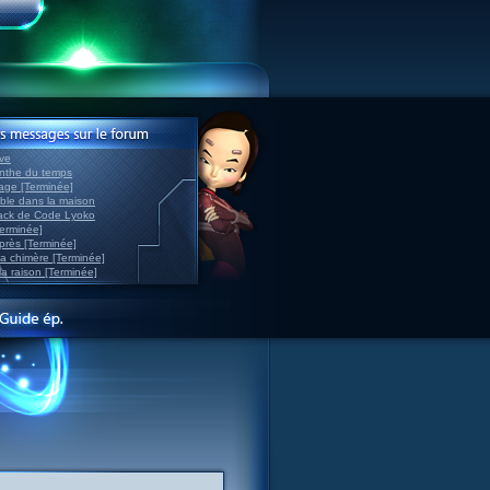
ve
inthe du temps
nage [Terminée]
able dans la maison
back de Code Lyoko
Terminée]
après [Terminée]
sa chimère [Terminée]
la raison [Terminée]