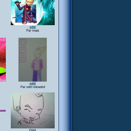
odd
Par maia
odd
Par odd-reloaded
Odd