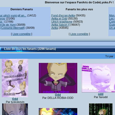
Bienvenue sur l'espace FanArts de CodeLyoko.Fr !
Derniers Fanarts
Fanarts les plus vus
r ulrich yumi gif an...
(14/12)
Fond d'ecran Aelita
(56435)
Mon 
eros
(21/06)
Aelita et Odd
(55130)
Les 
ta -
(17/06)
Ulrich graphisme
(50923)
Comb
rcle de Yumi
(30/09)
Aelita Saison 4
(46067)
Guer
(Costume Alternatif)
(30/09)
Aelita
(43595)
Un a
[
Liste complète
]
[
Liste complète
]
Liste de tous les fanarts (2298 fanarts)
Tri par 
odd
Odd
Par fanodd
Par DELLA-ROBIA-ODD
Odd
Par lyokokevin