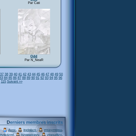
Par Cati
Odd
Par N_NeaR
37
38
39
40
41
42
43
44
45
46
47
48
49
50
83
84
85
86
87
88
89
90
91
92
93
94
95
96
115
Suivant >>
Derniers membres inscrits
,
,
,
Avox
itgdqiixnr
msivymtqsu
,
,
,
ttytkdzmf
hzpjqwkwvv
ztgoudljzx