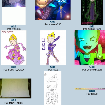
Odd
Par steeve030
odd
odd
Par lyokoko
Par aelita77000
Odd
Odd
Odd
Par Fuby_LyOkO
Par Alba
Par Lyokoxmagic
ODD
Par tonyo
odd
Par HENRYBEN