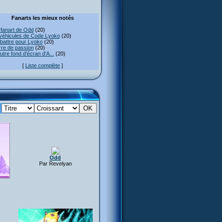
Fanarts les mieux notés
fanart de Odd
(20)
véhicules de Code Lyoko
(20)
attre pour Lyoko
(20)
re de passion
(20)
utre fond d'écran d'A...
(20)
[
Liste complète
]
:
Odd
Par Revelyan