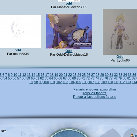
odd
Par MonsterLover23895
odd
Odd
Par maurice34
Par Odd-Dellarobbiadu18
Odd
Par Lyoko96
5
6
7
8
9
10
11
12
13
14
15
16
17
18
19
20
21
22
23
24
25
26
27
28
29
30
31
32
33
34
35
36
53
54
55
56
57
58
59
60
61
62
63
64
65
66
67
68
69
70
71
72
73
74
75
76
77
78
79
80
81
82
97
98
99
100
101
102
103
104
105
106
107
108
109
110
111
112
113
114
Fanarts envoyés aujourd'hui
Tous les fanarts
Retour à l'accueil des fanarts
 site !
p