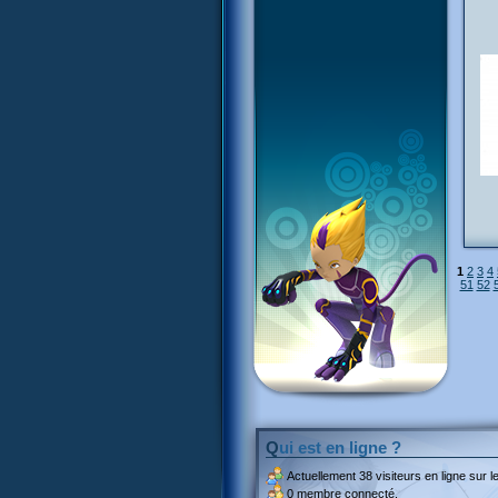
1
2
3
4
51
52
Qui est en ligne ?
Actuellement
38 visiteurs
en ligne sur le
0 membre connecté.