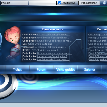
Mémoriser
[Code Lyoko]
La suite de Code Lyoko en ...
[One-Shot] La ca
[Code Lyoko]
Une émission exceptionnell...
[Fanfic] Le Labyr
[Code Lyoko]
L'OST de Code Lyoko se rap...
[Fanfic] L'Engre
[Site]
Code Lyoko a 21 ans !
[One-shot] Le di
[Créations]
10 millions ! (et compagnie...
Potentiel come 
[IFSCL]
L'IFSCL 4.6.X est jouable !
[Fanfic] Gnosis [
[Code Lyoko]
Un « nouveau » monde sans ...
[Fanfic] Dix ans 
[Code Lyoko]
Le retour de Code Lyoko ?
[Fanfic] Chacun 
[Code Lyoko]
Les 20 ans de Code Lyoko...
[Fanfic] À perdre 