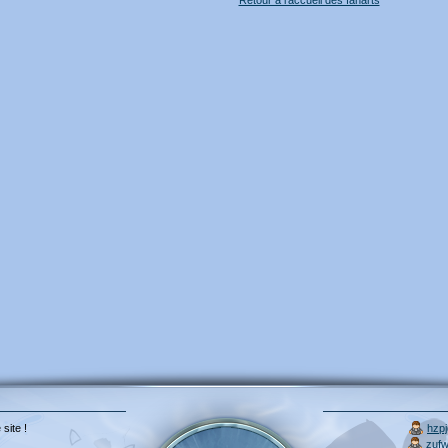
Retour à l'accueil des fanarts
 site !
hzp
zuf