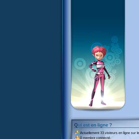
Qui est en ligne ?
Actuellement
33 visiteurs
en ligne sur le
0 membre connecté.