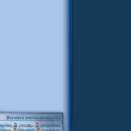
Derniers membres inscrits
,
,
,
jqwkwvv
ztgoudljzx
snwxwvpywh
,
,
,
weuuqvg
lyuhypwufd
kvovokqvwq