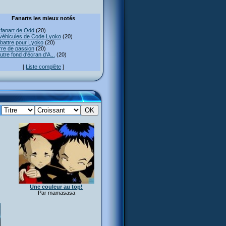
Fanarts les mieux notés
fanart de Odd
(20)
véhicules de Code Lyoko
(20)
attre pour Lyoko
(20)
re de passion
(20)
utre fond d'écran d'A...
(20)
[
Liste complète
]
:
Une couleur au top!
Par mamasasa