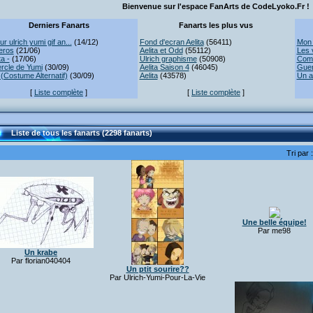
Bienvenue sur l'espace FanArts de CodeLyoko.Fr !
Derniers Fanarts
Fanarts les plus vus
r ulrich yumi gif an...
(14/12)
Fond d'ecran Aelita
(56411)
Mon 
eros
(21/06)
Aelita et Odd
(55112)
Les 
ta -
(17/06)
Ulrich graphisme
(50908)
Comb
rcle de Yumi
(30/09)
Aelita Saison 4
(46045)
Guer
(Costume Alternatif)
(30/09)
Aelita
(43578)
Un a
[
Liste complète
]
[
Liste complète
]
Liste de tous les fanarts (2298 fanarts)
Tri par 
Une belle équipe!
Par me98
Un krabe
Par florian040404
Un ptit sourire??
Par Ulrich-Yumi-Pour-La-Vie