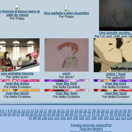
 histoire d'amour dans la
Une parfaite Lyoko-Guerrière
salle de classe
Par Poppy
Par Poppy
Une pensée secrète..
Par Lol_and_Odd_and_S
une véritable histoire
urich
Urlich i Yumi
Par aelita-lyoko
Par alex67
Par aelita303
User Bar Aelita
User Bar Odd
User Bar Odd
Par Aelita Evolution
Par Aelita Evolution
Par Aelita Evolution
User Bar Ulrich
User Bar Yumi
User Bar Yumi
Par Aelita Evolution
Par Aelita Evolution
Par Aelita Evolution
5
6
7
8
9
10
11
12
13
14
15
16
17
18
19
20
21
22
23
24
25
26
27
28
29
30
31
32
33
34
35
36
53
54
55
56
57
58
59
60
61
62
63
64
65
66
67
68
69
70
71
72
73
74
75
76
77
78
79
80
81
82
97
98
99
100
101
102
103
104
105
106
107
108
109
110
111
112
113
114
Fanarts envoyés aujourd'hui
Tous les fanarts