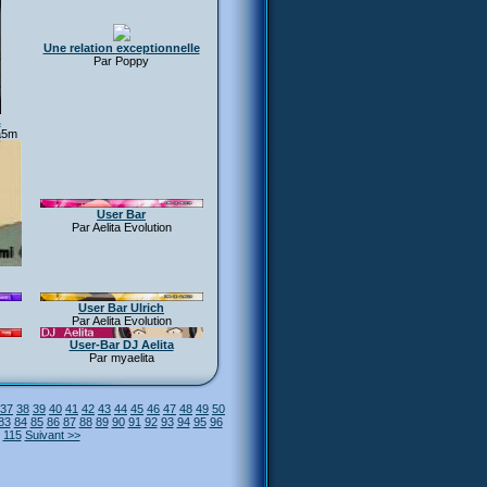
Une relation exceptionnelle
Par Poppy
.
a5m
User Bar
Par Aelita Evolution
User Bar Ulrich
Par Aelita Evolution
User-Bar DJ Aelita
Par myaelita
37
38
39
40
41
42
43
44
45
46
47
48
49
50
83
84
85
86
87
88
89
90
91
92
93
94
95
96
115
Suivant >>