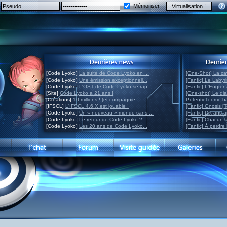
Mémoriser
[Code Lyoko]
La suite de Code Lyoko en ...
[One-Shot] La ca
[Code Lyoko]
Une émission exceptionnell...
[Fanfic] Le Labyr
[Code Lyoko]
L'OST de Code Lyoko se rap...
[Fanfic] L'Engre
[Site]
Code Lyoko a 21 ans !
[One-shot] Le di
[Créations]
10 millions ! (et compagnie...
Potentiel come 
[IFSCL]
L'IFSCL 4.6.X est jouable !
[Fanfic] Gnosis [
[Code Lyoko]
Un « nouveau » monde sans ...
[Fanfic] Dix ans 
[Code Lyoko]
Le retour de Code Lyoko ?
[Fanfic] Chacun 
[Code Lyoko]
Les 20 ans de Code Lyoko...
[Fanfic] À perdre 