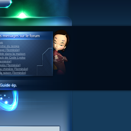
ve
inthe du temps
nage [Terminée]
able dans la maison
back de Code Lyoko
Terminée]
après [Terminée]
sa chimère [Terminée]
la raison [Terminée]